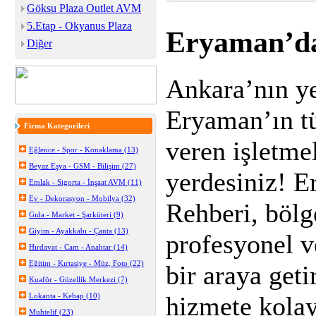
Göksu Plaza Outlet AVM
5.Etap - Okyanus Plaza
Eryaman’da
Diğer
Ankara’nın ye
Eryaman’ın t
Firma Kategorileri
veren işletme
Eğlence - Spor - Konaklama (13)
Beyaz Eşya - GSM - Bilişim (27)
yerdesiniz! 
Emlak - Sigorta - İnşaat AVM (11)
Ev - Dekorasyon - Mobilya (32)
Rehberi, bölg
Gıda - Market - Şarküteri (9)
Giyim - Ayakkabı - Çanta (13)
profesyonel ve
Hırdavat - Cam - Anahtar (14)
Eğitim - Kırtasiye - Müz, Foto (22)
bir araya geti
Kuaför - Güzellik Merkezi (7)
Lokanta - Kebap (10)
hizmete kola
Muhtelif (23)