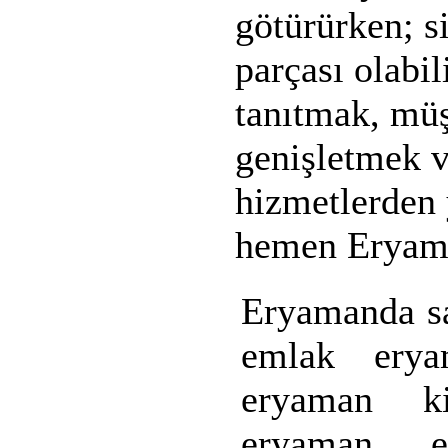
götürürken; s
parçası olabil
tanıtmak, müş
genişletmek v
hizmetlerden 
hemen Eryaman
Eryamanda sa
emlak eryam
eryaman ki
eryaman er