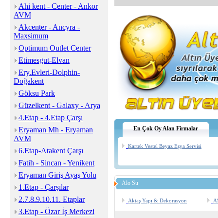
Ahi kent - Center - Ankor
AVM
Akcenter - Ancyra -
Maxsimum
Optimum Outlet Center
Etimesgut-Elvan
Ery.Evleri-Dolphin-
Doğakent
Göksu Park
Güzelkent - Galaxy - Arya
4.Etap - 4.Etap Çarşı
En Çok Oy Alan Firmalar
Eryaman Mh - Eryaman
AVM
Kartek Vestel Beyaz Eşya Servisi
6.Etap-Atakent Çarşı
Fatih - Sincan - Yenikent
Eryaman Giriş Ayaş Yolu
Alo Su
1.Etap - Çarşılar
2.7.8.9.10.11. Etaplar
Aktaş Yapı & Dekorasyon
A
3.Etap - Özar İş Merkezi