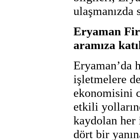
ulaşmanızda s
Eryaman Firm
aramıza katı
Eryaman’da h
işletmelere d
ekonomisini 
etkili yolları
kaydolan her 
dört bir yanın