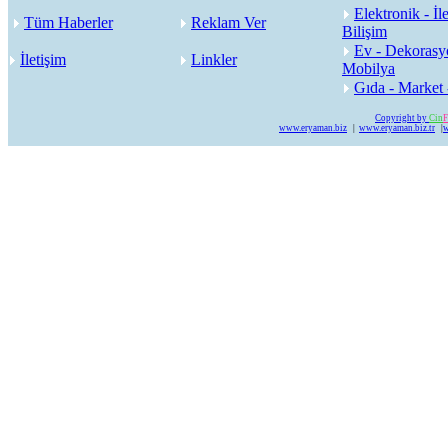
Elektronik - İle
Tüm Haberler
Reklam Ver
Bilişim
Ev - Dekorasy
İletişim
Linkler
Mobilya
Gıda - Market 
Copyright by
Cin
F
www.eryaman.biz
|
www.eryaman.biz.tr
|
w