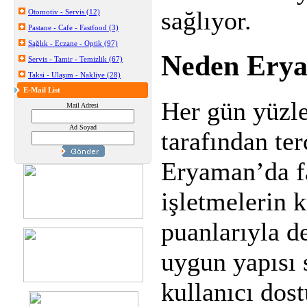
sağlıyor.
Otomotiv - Servis (12)
Pastane - Cafe - Fastfood (3)
Sağlık - Eczane - Optik (97)
Neden Erya
Servis - Tamir - Temizlik (67)
Taksi - Ulaşım - Nakliye (28)
E-Mail List
Her gün yüzle
Mail Adresi
Ad Soyad
tarafından ter
Eryaman’da fa
işletmelerin 
puanlarıyla d
uygun yapısı 
kullanıcı dos