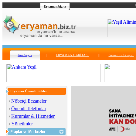
Eryaman.biz.tr
Ana Sayfa
|
ERYAMAN HARİTASI
|
|
Firmanızı Ekleyin
Eryaman Önemli Linkler
Nöbetçi Eczaneler
Önemli Telefonlar
Kurumlar & Hizmetler
Yönetimler