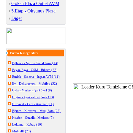
Göksu Plaza Outlet AVM
5.Etap - Okyanus Plaza
Diğer
Firma Kategorileri
Eğlence - Spor - Konaklama (13)
Beyaz Eşya - GSM - Bilişim (27)
Emlak - Sigorta - İnşaat AVM (11)
Ev - Dekorasyon - Mobilya (32)
Gıda - Market - Şarküteri (9)
Giyim - Ayakkabı - Çanta (13)
Hırdavat - Cam - Anahtar (14)
Eğitim - Kırtasiye - Müz, Foto (22)
Kuaför - Güzellik Merkezi (7)
Lokanta - Kebap (10)
Muhtelif (23)