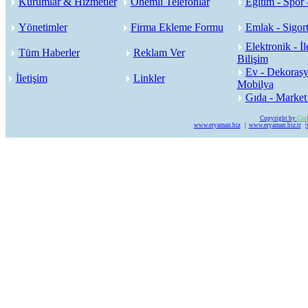
Kurumlar & Hizmetler
Önemli Telefonlar
Eğitim - Spor 
Yönetimler
Firma Ekleme Formu
Emlak - Sigort
Elektronik - İl
Tüm Haberler
Reklam Ver
Bilişim
Ev - Dekorasy
İletişim
Linkler
Mobilya
Gıda - Market
Copyright by
Cin
www.eryaman.biz
|
www.eryaman.biz.tr
|