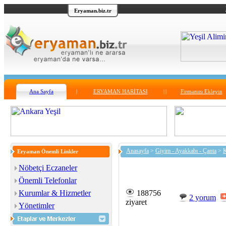
Eryaman.biz.tr
Ana Sayfa
|
ERYAMAN HARİTASI
|
|
Firmanızı Ekleyin
Anasayfa
>
Giyim - Ayakkabı - Çanta
>
K
Eryaman Önemli Linkler
Nöbetçi Eczaneler
Önemli Telefonlar
Kurumlar & Hizmetler
188756
2 yorum
ziyaret
Yönetimler