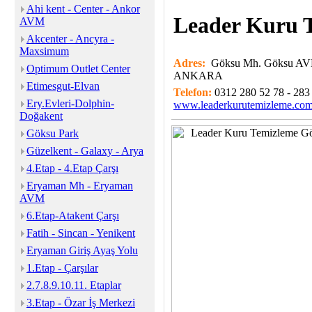
Ahi kent - Center - Ankor
Leader Kuru 
AVM
Akcenter - Ancyra -
Maxsimum
Adres:
Göksu Mh. Göksu AVM
Optimum Outlet Center
ANKARA
Etimesgut-Elvan
Telefon:
0312 280 52 78 - 283
Ery.Evleri-Dolphin-
www.leaderkurutemizleme.com
Doğakent
Göksu Park
Güzelkent - Galaxy - Arya
4.Etap - 4.Etap Çarşı
Eryaman Mh - Eryaman
AVM
6.Etap-Atakent Çarşı
Fatih - Sincan - Yenikent
Eryaman Giriş Ayaş Yolu
1.Etap - Çarşılar
2.7.8.9.10.11. Etaplar
3.Etap - Özar İş Merkezi