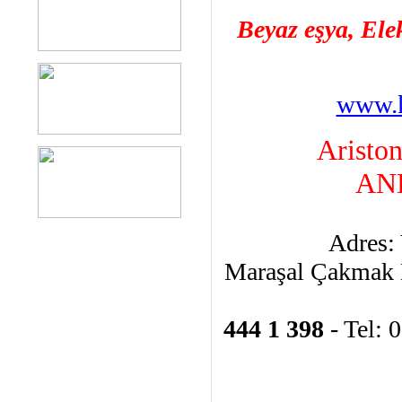
Beyaz eşya, Ele
www.k
Aristo
AN
Adres: 
Maraşal Çakmak 
444 1 398
- Tel: 