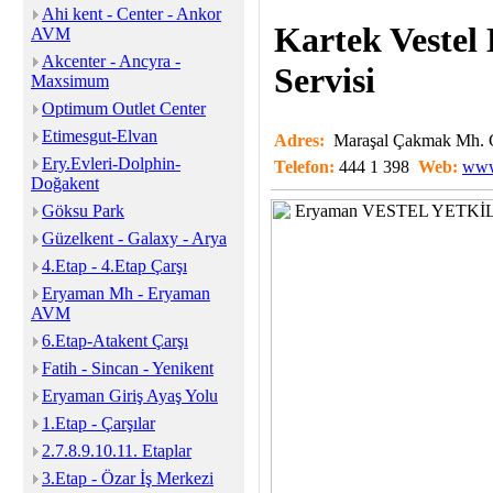
Ahi kent - Center - Ankor
Kartek Vestel
AVM
Akcenter - Ancyra -
Servisi
Maxsimum
Optimum Outlet Center
Etimesgut-Elvan
Adres:
Maraşal Çakmak Mh. 
Ery.Evleri-Dolphin-
Telefon:
444 1 398
Web:
www.
Doğakent
Göksu Park
Güzelkent - Galaxy - Arya
4.Etap - 4.Etap Çarşı
Eryaman Mh - Eryaman
AVM
6.Etap-Atakent Çarşı
Fatih - Sincan - Yenikent
Eryaman Giriş Ayaş Yolu
1.Etap - Çarşılar
2.7.8.9.10.11. Etaplar
3.Etap - Özar İş Merkezi