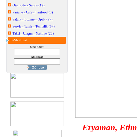
Otomotiv - Servis (12)
Pastane - Cafe - Fastfood (3)
Sağlık - Eczane - Optik (97)
Servis - Tamir - Temizlik (67)
Taksi - Ulaşım - Nakliye (28)
E-Mail List
Mail Adresi
Ad Soyad
Eryaman, Etime