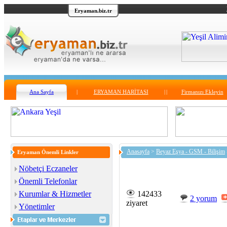
Eryaman.biz.tr
Ana Sayfa
|
ERYAMAN HARİTASI
|
|
Firmanızı Ekleyin
Anasayfa
>
Beyaz Eşya - GSM - Bilişim
Eryaman Önemli Linkler
Nöbetçi Eczaneler
Önemli Telefonlar
Kurumlar & Hizmetler
142433
2 yorum
ziyaret
Yönetimler