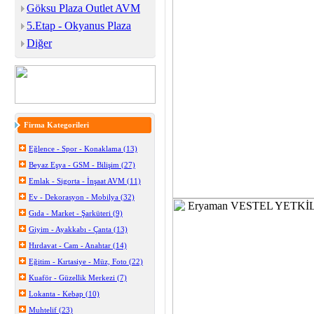
Göksu Plaza Outlet AVM
5.Etap - Okyanus Plaza
Diğer
Firma Kategorileri
Eğlence - Spor - Konaklama (13)
Beyaz Eşya - GSM - Bilişim (27)
Emlak - Sigorta - İnşaat AVM (11)
Ev - Dekorasyon - Mobilya (32)
Gıda - Market - Şarküteri (9)
Giyim - Ayakkabı - Çanta (13)
Hırdavat - Cam - Anahtar (14)
Eğitim - Kırtasiye - Müz, Foto (22)
Kuaför - Güzellik Merkezi (7)
Lokanta - Kebap (10)
Muhtelif (23)