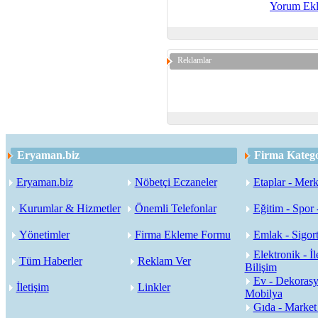
Yorum Ek
Reklamlar
Eryaman.biz
Firma Katego
Eryaman.biz
Nöbetçi Eczaneler
Etaplar - Merk
Kurumlar & Hizmetler
Önemli Telefonlar
Eğitim - Spor 
Yönetimler
Firma Ekleme Formu
Emlak - Sigort
Elektronik - İl
Tüm Haberler
Reklam Ver
Bilişim
Ev - Dekorasy
İletişim
Linkler
Mobilya
Gıda - Market