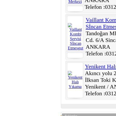
ANKARA
Telefon :031
Vaillant Kom
Sİncan Etme
Tandoğan Mh
Cd. 6/A Sinc
ANKARA
Telefon :031
Yenikent Hal
Akıncı yolu 
İlksan Toki K
Yenikent /
Telefon :031