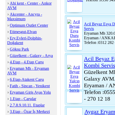
Ahi kent - Center - Ankor
AVM
Akcenter - Ancyra -
Maxsimum
Acil Beyaz Eşya 
Optimum Outlet Center
Servis
Etimesgut-Elvan
Eryaman Mh 320.C
Eryaman / ANK
Ery.Evleri-Dolphin-
Telefon :0312 282
Doğakent
Göksu Park
Güzelkent - Galaxy - Arya
Acil Beyaz E
4.Etap - 4.Etap Çarşı
Kombi Servi
Eryaman Mh - Eryaman
Güzelkent Mh
AVM
Galaxy AVM.
6.Etap-Atakent Çarşı
Eryaman / 
Fatih - Sincan - Yenikent
Telefon :055
Eryaman Giriş Ayaş Yolu
- 270 12 18
1.Etap - Çarşılar
2.7.8.9.10.11. Etaplar
Aygaz Eryam
3.Etap - Özar İş Merkezi