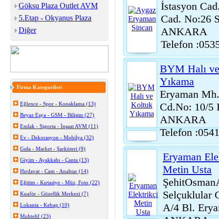
İstasyon Cad
Göksu Plaza Outlet AVM
Cad. No:26 
5.Etap - Okyanus Plaza
ANKARA
Diğer
Telefon :053
BYM Halı ve
Yıkama
Firma Kategorileri
Eryaman Mh.
Eğlence - Spor - Konaklama (13)
Cd.No: 10/5
Beyaz Eşya - GSM - Bilişim (27)
ANKARA
Emlak - Sigorta - İnşaat AVM (11)
Telefon :054
Ev - Dekorasyon - Mobilya (32)
Gıda - Market - Şarküteri (9)
Eryaman Elek
Giyim - Ayakkabı - Çanta (13)
Metin Usta
Hırdavat - Cam - Anahtar (14)
ŞehitOsman
Eğitim - Kırtasiye - Müz, Foto (22)
Selçuklular 
Kuaför - Güzellik Merkezi (7)
A/4 Bl. Ery
Lokanta - Kebap (10)
Muhtelif (23)