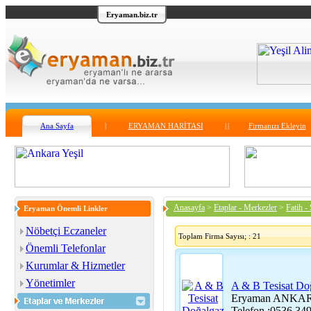
Eryaman.biz.tr
Ana Sayfa
|
ERYAMAN HARİTASI
|
|
Firmanızı Ekleyin
Anasayfa
>
Etaplar - Merkezler
>
Fatih -
Eryaman Önemli Linkler
Nöbetçi Eczaneler
Toplam Firma Sayısı; : 21
Önemli Telefonlar
Kurumlar & Hizmetler
Yönetimler
A & B Tesisat Do
Eryaman ANKA
Telefon :0536 34