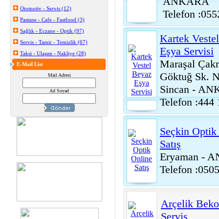
ANKARA
Otomotiv - Servis (12)
Telefon :05
Pastane - Cafe - Fastfood (3)
Sağlık - Eczane - Optik (97)
Kartek Veste
Servis - Tamir - Temizlik (67)
Eşya Servisi
Taksi - Ulaşım - Nakliye (28)
Maraşal Çak
E-Mail List
Göktuğ Sk. 
Mail Adresi
Sincan - A
Ad Soyad
Telefon :444 
Seçkin Optik
Satış
Eryaman - 
Telefon :050
Arçelik Bek
Servis