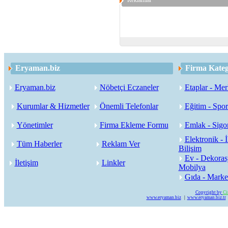
Reklamlar
Eryaman.biz
Firma Kateg
Eryaman.biz
Nöbetçi Eczaneler
Etaplar - Mer
Kurumlar & Hizmetler
Önemli Telefonlar
Eğitim - Spor
Yönetimler
Firma Ekleme Formu
Emlak - Sigor
Elektronik - İ
Tüm Haberler
Reklam Ver
Bilişim
Ev - Dekoras
İletişim
Linkler
Mobilya
Gıda - Marke
Copyright by
Ci
www.eryaman.biz
|
www.eryaman.biz.tr