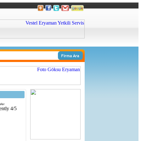
Ver
ently 4/5