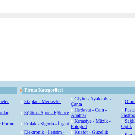
Firma Kategorileri
Giyim - Ayakkabı -
neler
Etaplar - Merkezler
Otoma
Çanta
Hırdavat - Cam -
Pasta
onlar
Eğitim - Spor - Eğlence
Anahtar
Fastfo
Kırtasiye - Müzik -
Sağlı
e Formu
Emlak - Sigorta - İnşaat
Fotoğraf
Optik
Elektronik - İletişim -
Kuaför - Güzellik
Servi