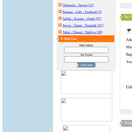
Otomotiv - Servis (12)
Pastane - Cafe - Fastfood (3)
Bu Fi
Sağlık - Eczane - Optik (97)
Servis - Tamir - Temizlik (67)
Taksi - Ulaşım - Nakliye (28)
E-Mail List
Adın
Mail Adresi
Mail
Başl
Ad Soyad
Yor
Gü
Rekl