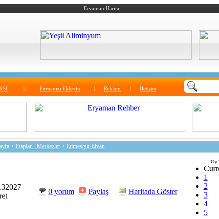
Eryaman Harita
ASI
|
|
Firmanızı Ekleyin
|
Reklam
|
İletişim
ayfa
>
Etaplar - Merkezler
>
Etimesgut-Elvan
Oy 
Curr
1
2
132027
0 yorum
Paylaş
Haritada Göster
3
ret
4
5