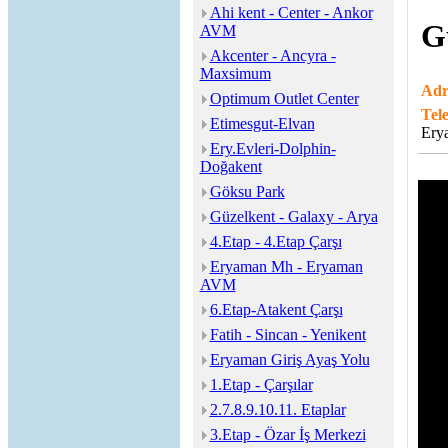
Ahi kent - Center - Ankor
G
AVM
Akcenter - Ancyra -
Maxsimum
Adr
Optimum Outlet Center
Tel
Etimesgut-Elvan
Ery
Ery.Evleri-Dolphin-
Doğakent
Göksu Park
Güzelkent - Galaxy - Arya
4.Etap - 4.Etap Çarşı
Eryaman Mh - Eryaman
AVM
6.Etap-Atakent Çarşı
Fatih - Sincan - Yenikent
Eryaman Giriş Ayaş Yolu
1.Etap - Çarşılar
2.7.8.9.10.11. Etaplar
3.Etap - Özar İş Merkezi