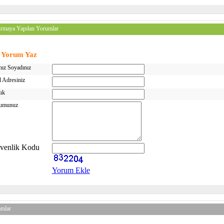
rmaya Yapılan Yorumlar
Yorum Yaz
ız Soyadınız
 Adresiniz
ık
umunuz
venlik Kodu
Yorum Ekle
amlar