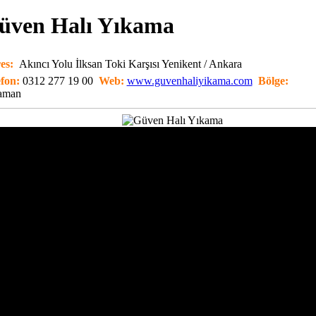
üven Halı Yıkama
es:
Akıncı Yolu İlksan Toki Karşısı Yenikent / Ankara
efon:
0312 277 19 00
Web:
www.guvenhaliyikama.com
Bölge:
aman