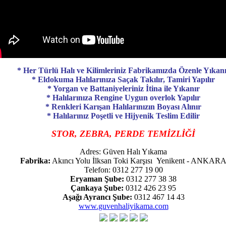
* Her Türlü Halı ve Kilimleriniz Fabrikamızda Özenle Yıkan
* Eldokuma Halılarınıza Saçak Takılır, Tamiri Yapılır
* Yorgan ve Battaniyeleriniz İtina ile Yıkanır
* Halılarınıza Rengine Uygun overlok Yapılır
* Renkleri Karışan Halılarınızın Boyası Alınır
* Halılarınız Poşetli ve Hijyenik Teslim Edilir
STOR, ZEBRA, PERDE TEMİZLİĞİ
Adres: Güven Halı Yıkama
Fabrika:
Akıncı Yolu İlksan Toki Karşısı Yenikent - ANKAR
Telefon: 0312 277 19 00
Eryaman Şube:
0312 277 38 38
Çankaya Şube:
0312 426 23 95
Aşağı Ayrancı Şube:
0312 467 14 43
www.guvenhaliyikama.com