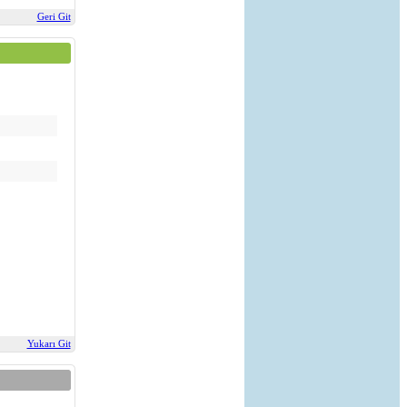
Geri Git
Yukarı Git