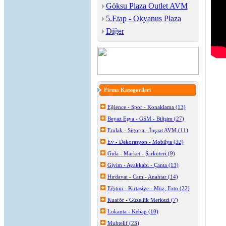
Göksu Plaza Outlet AVM
5.Etap - Okyanus Plaza
Diğer
Firma Kategorileri
Eğlence - Spor - Konaklama (13)
Beyaz Eşya - GSM - Bilişim (27)
Emlak - Sigorta - İnşaat AVM (11)
Ev - Dekorasyon - Mobilya (32)
Gıda - Market - Şarküteri (9)
Giyim - Ayakkabı - Çanta (13)
Hırdavat - Cam - Anahtar (14)
Eğitim - Kırtasiye - Müz, Foto (22)
Kuaför - Güzellik Merkezi (7)
Lokanta - Kebap (10)
Muhtelif (23)