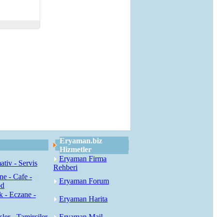
Eryaman.biz
Hizmetler
Eryaman Firma
tiv - Servis
Rehberi
ne - Cafe -
Eryaman Forum
od
k - Eczane -
Eryaman Harita
sler - Tamirciler
Eryaman Mail