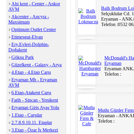
Ahi kent - Center - Ankor
Ballı Bodrum Lo
AVM
Selçuklular Cd. 
Akcenter - Ancyra -
Eryaman - AN
Maxsimum
Telefon :0532 06
Optimum Outlet Center
Etimesgut-Elvan
Ery.Evleri-Dolphin-
Doğakent
Göksu Park
McDonald's H
Eryaman
Güzelkent - Galaxy - Arya
Eryaman AN
4.Etap - 4.Etap Çarşı
Telefon :
Eryaman Mh - Eryaman
AVM
6.Etap-Atakent Çarşı
Fatih - Sincan - Yenikent
Eryaman Giriş Ayaş Yolu
Mutlu Günler Fırı
1.Etap - Çarşılar
Eryaman - ANK
Telefon :
2.7.8.9.10.11. Etaplar
3.Etap - Özar İş Merkezi