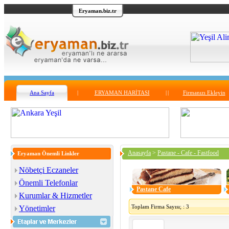
Eryaman.biz.tr
Ana Sayfa
|
ERYAMAN HARİTASI
|
|
Firmanızı Ekleyin
Anasayfa
>
Pastane - Cafe - Fastfood
Eryaman Önemli Linkler
Nöbetçi Eczaneler
Önemli Telefonlar
Pastane Cafe
Kurumlar & Hizmetler
Toplam Firma Sayısı; : 3
Yönetimler