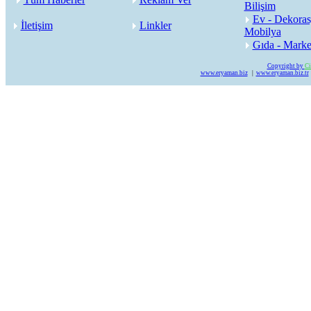
Bilişim
Ev - Dekoras
İletişim
Linkler
Mobilya
Gıda - Marke
Copyright by
Ci
www.eryaman.biz
|
www.eryaman.biz.tr