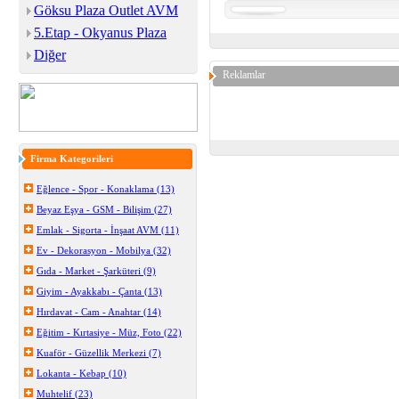
Göksu Plaza Outlet AVM
5.Etap - Okyanus Plaza
Diğer
Reklamlar
Firma Kategorileri
Eğlence - Spor - Konaklama (13)
Beyaz Eşya - GSM - Bilişim (27)
Emlak - Sigorta - İnşaat AVM (11)
Ev - Dekorasyon - Mobilya (32)
Gıda - Market - Şarküteri (9)
Giyim - Ayakkabı - Çanta (13)
Hırdavat - Cam - Anahtar (14)
Eğitim - Kırtasiye - Müz, Foto (22)
Kuaför - Güzellik Merkezi (7)
Lokanta - Kebap (10)
Muhtelif (23)