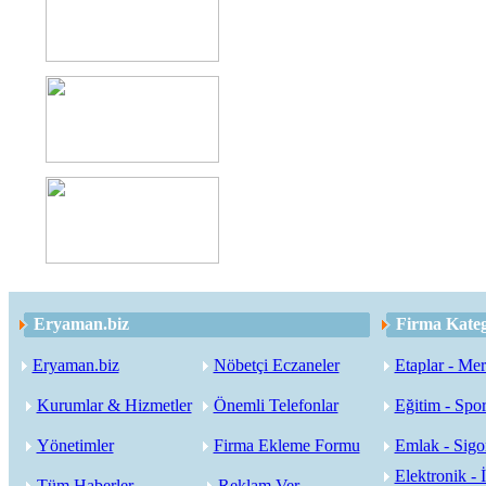
Eryaman.biz
Firma Kateg
Eryaman.biz
Nöbetçi Eczaneler
Etaplar - Mer
Kurumlar & Hizmetler
Önemli Telefonlar
Eğitim - Spor
Yönetimler
Firma Ekleme Formu
Emlak - Sigor
Elektronik - İ
Tüm Haberler
Reklam Ver