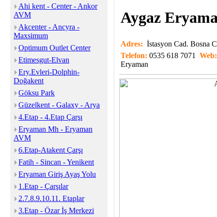
Ahi kent - Center - Ankor
Aygaz Eryama
AVM
Akcenter - Ancyra -
Maxsimum
Adres:
İstasyon Cad. Bosna
Optimum Outlet Center
Telefon:
0535 618 7071
Web
Etimesgut-Elvan
Eryaman
Ery.Evleri-Dolphin-
Doğakent
Göksu Park
Güzelkent - Galaxy - Arya
4.Etap - 4.Etap Çarşı
Eryaman Mh - Eryaman
AVM
6.Etap-Atakent Çarşı
Fatih - Sincan - Yenikent
Eryaman Giriş Ayaş Yolu
1.Etap - Çarşılar
2.7.8.9.10.11. Etaplar
3.Etap - Özar İş Merkezi