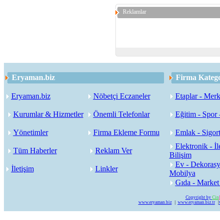
Reklamlar
Eryaman.biz
Firma Katego
Eryaman.biz
Nöbetçi Eczaneler
Etaplar - Merk
Kurumlar & Hizmetler
Önemli Telefonlar
Eğitim - Spor 
Yönetimler
Firma Ekleme Formu
Emlak - Sigort
Elektronik - İl
Tüm Haberler
Reklam Ver
Bilişim
Ev - Dekorasy
İletişim
Linkler
Mobilya
Gıda - Market
Copyright by
Cin
www.eryaman.biz
|
www.eryaman.biz.tr
|