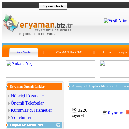
Eryaman.biz.tr
Ana Sayfa
|
ERYAMAN HARİTASI
|
|
Firmanızı Ekleyin
Anasayfa
>
Etaplar - Merkezler
>
Etimes
Eryaman Önemli Linkler
Nöbetçi Eczaneler
Önemli Telefonlar
Kurumlar & Hizmetler
3226
0 yorum
ziyaret
Yönetimler