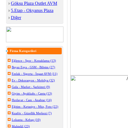
Göksu Plaza Outlet AVM
5.Etap - Okyanus Plaza
Diğer
Firma Kategorileri
Eğlence - Spor - Konaklama (13)
Beyaz Eşya - GSM - Bilişim (27)
Emlak - Sigorta - İnşaat AVM (11)
Ev - Dekorasyon - Mobilya (32)
Gıda - Market - Şarküteri (9)
Giyim - Ayakkabı - Çanta (13)
Hırdavat - Cam - Anahtar (14)
Eğitim - Kırtasiye - Müz, Foto (22)
Kuaför - Güzellik Merkezi (7)
Lokanta - Kebap (10)
Muhtelif (23)