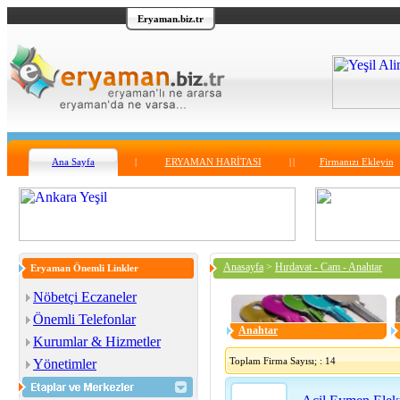
Eryaman.biz.tr
Ana Sayfa
|
ERYAMAN HARİTASI
|
|
Firmanızı Ekleyin
Anasayfa
>
Hırdavat - Cam - Anahtar
Eryaman Önemli Linkler
Nöbetçi Eczaneler
Önemli Telefonlar
Anahtar
Kurumlar & Hizmetler
Toplam Firma Sayısı; : 14
Yönetimler