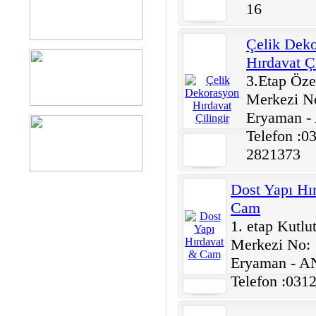
16
Çelik Dek
Hırdavat Çi
3.Etap Öze
Merkezi No
Eryaman 
Telefon :0
2821373
Dost Yapı Hı
Cam
1. etap Kutlut
Merkezi No: 
Eryaman - 
Telefon :031