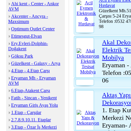
Acil Eymen Elek
Ahi kent - Center - Ankor
Hırdavat
AVM
Güzelkent Mh.51
Çarşısı 5-24 E
Akcenter - Ancyra -
Telefon :0532 47
Maxsimum
98
Optimum Outlet Center
Etimesgut-Elvan
Akal Deko
Ery.Evleri-Dolphin-
Doğakent
Elektrik Te
Göksu Park
Mobilya
Güzelkent - Galaxy - Arya
Eryaman 
4.Etap - 4.Etap Çarşı
Telefon :0
Eryaman Mh - Eryaman
06
AVM
6.Etap-Atakent Çarşı
Aktaş Yap
Fatih - Sincan - Yenikent
Dekorasyo
Eryaman Giriş Ayaş Yolu
1. Etap Kut
1.Etap - Çarşılar
Merkezi N
2.7.8.9.10.11. Etaplar
Eryaman
3.Etap - Özar İş Merkezi