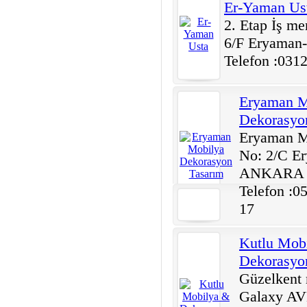
Er-Yaman Us
2. Etap İş me
6/F Eryama
Telefon :031
Eryaman M
Dekorasyo
Eryaman M
No: 2/C E
ANKARA
Telefon :0
17
Kutlu Mob
Dekorasyo
Güzelkent 
Galaxy AV