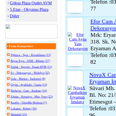
Telefon :0
Göksu Plaza Outlet AVM
77
5.Etap - Okyanus Plaza
Diğer
Efor Cam 
Dekorasyo
Mrk: Erya
318. Sk. N
Firma Kategorileri
Eryaman
Telefon :0
Eğlence - Spor - Konaklama (13)
82
Beyaz Eşya - GSM - Bilişim (27)
Emlak - Sigorta - İnşaat AVM (11)
Ev - Dekorasyon - Mobilya (32)
NovaX Ca
Gıda - Market - Şarküteri (9)
Eryaman İm
Giyim - Ayakkabı - Çanta (13)
Süvari Mh.
Hırdavat - Cam - Anahtar (14)
Bl. No: 21
Eğitim - Kırtasiye - Müz, Foto (22)
Etimesgut
Kuaför - Güzellik Merkezi (7)
Telefon :0
Lokanta - Kebap (10)
96
Muhtelif (23)