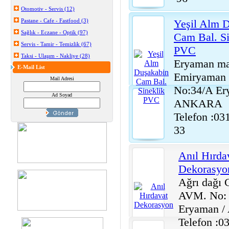
Otomotiv - Servis (12)
Pastane - Cafe - Fastfood (3)
Yeşil Alm 
Sağlık - Eczane - Optik (97)
Cam Bal. Si
Servis - Tamir - Temizlik (67)
PVC
Taksi - Ulaşım - Nakliye (28)
Eryaman ma
E-Mail List
Emiryaman 
Mail Adresi
No:34/A Er
Ad Soyad
ANKARA
Telefon :03
33
Anıl Hırda
Dekorasyo
Ağrı dağ
AVM. No:
Eryaman 
Telefon :0