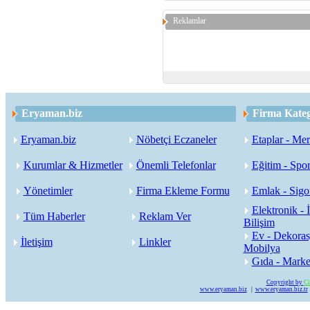
Reklamlar
Eryaman.biz
Firma Kateg
Eryaman.biz
Nöbetçi Eczaneler
Etaplar - Mer
Kurumlar & Hizmetler
Önemli Telefonlar
Eğitim - Spor
Yönetimler
Firma Ekleme Formu
Emlak - Sigor
Elektronik - İ
Tüm Haberler
Reklam Ver
Bilişim
Ev - Dekoras
İletişim
Linkler
Mobilya
Gıda - Marke
Copyright by
Ci
www.eryaman.biz
|
www.eryaman.biz.tr