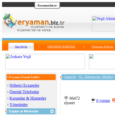
Eryaman.biz.tr
Ana Sayfa
|
ERYAMAN HARİTASI
|
|
Firmanızı Ekleyin
Anasayfa
>
Ev - Dekorasyon - Mobilya
Eryaman Önemli Linkler
Nöbetçi Eczaneler
Önemli Telefonlar
Kurumlar & Hizmetler
66472
0 yorum
ziyaret
Yönetimler