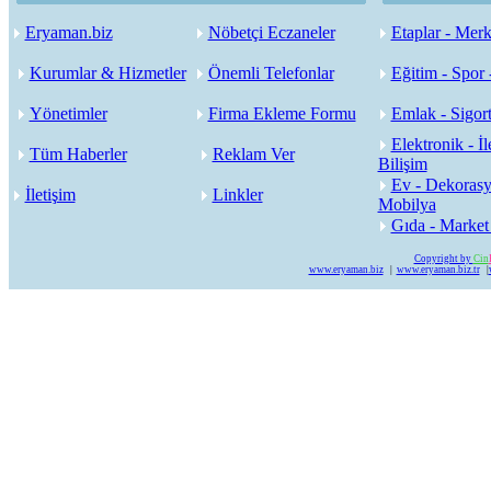
Eryaman.biz
Nöbetçi Eczaneler
Etaplar - Merk
Kurumlar & Hizmetler
Önemli Telefonlar
Eğitim - Spor 
Yönetimler
Firma Ekleme Formu
Emlak - Sigort
Elektronik - İl
Tüm Haberler
Reklam Ver
Bilişim
Ev - Dekorasy
İletişim
Linkler
Mobilya
Gıda - Market
Copyright by
Cin
www.eryaman.biz
|
www.eryaman.biz.tr
|