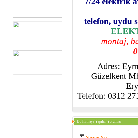
7/24 elektrik 
telefon, uydu s
ELEKT
montaj, ba
0
Adres: Eym
Güzelkent Mh
Er
Telefon: 0312 27
Bu Firmaya Yapılan Yorumlar
Yorum Yaz