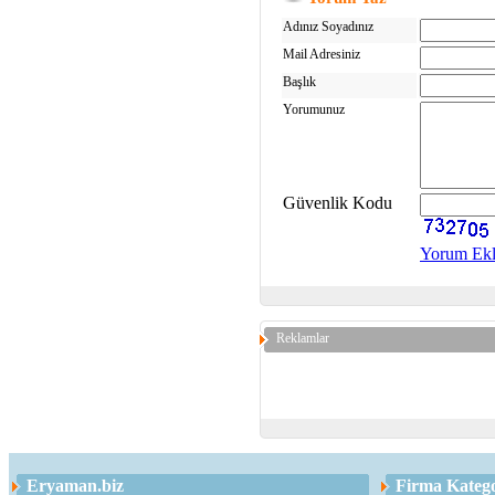
Adınız Soyadınız
Mail Adresiniz
Başlık
Yorumunuz
Güvenlik Kodu
Yorum Ek
Reklamlar
Eryaman.biz
Firma Katego