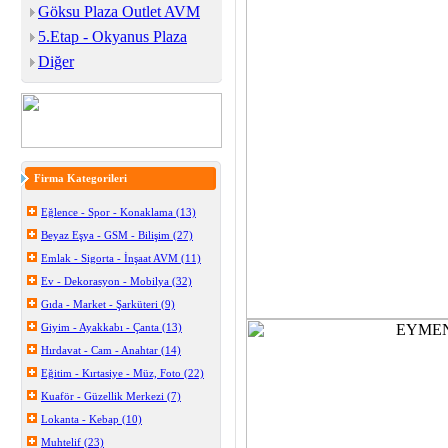
Göksu Plaza Outlet AVM
5.Etap - Okyanus Plaza
Diğer
Firma Kategorileri
Eğlence - Spor - Konaklama (13)
Beyaz Eşya - GSM - Bilişim (27)
Emlak - Sigorta - İnşaat AVM (11)
Ev - Dekorasyon - Mobilya (32)
Gıda - Market - Şarküteri (9)
Giyim - Ayakkabı - Çanta (13)
Hırdavat - Cam - Anahtar (14)
Eğitim - Kırtasiye - Müz, Foto (22)
Kuaför - Güzellik Merkezi (7)
Lokanta - Kebap (10)
Muhtelif (23)