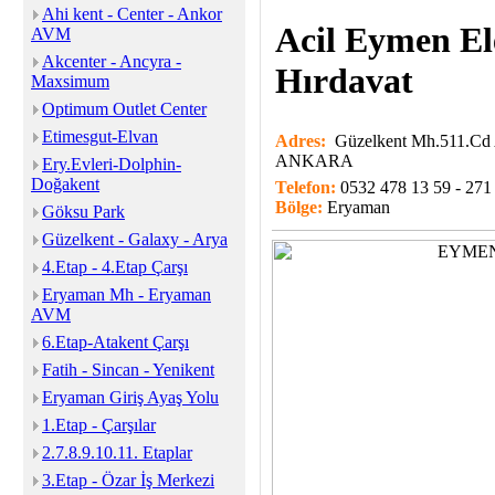
Ahi kent - Center - Ankor
Acil Eymen El
AVM
Akcenter - Ancyra -
Hırdavat
Maxsimum
Optimum Outlet Center
Etimesgut-Elvan
Adres:
Güzelkent Mh.511.Cd 
ANKARA
Ery.Evleri-Dolphin-
Doğakent
Telefon:
0532 478 13 59 - 271
Bölge:
Eryaman
Göksu Park
Güzelkent - Galaxy - Arya
4.Etap - 4.Etap Çarşı
Eryaman Mh - Eryaman
AVM
6.Etap-Atakent Çarşı
Fatih - Sincan - Yenikent
Eryaman Giriş Ayaş Yolu
1.Etap - Çarşılar
2.7.8.9.10.11. Etaplar
3.Etap - Özar İş Merkezi