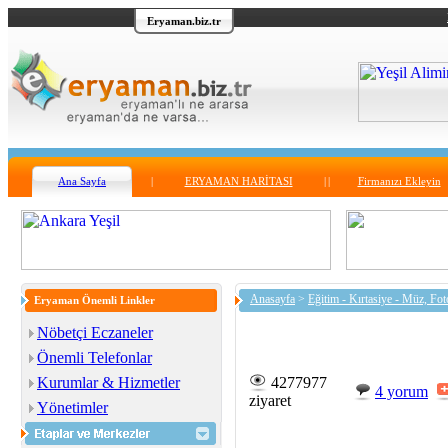
Eryaman.biz.tr
Ana Sayfa
|
ERYAMAN HARİTASI
|
|
Firmanızı Ekleyin
Anasayfa
>
Eğitim - Kırtasiye - Müz, Fot
Eryaman Önemli Linkler
Nöbetçi Eczaneler
Önemli Telefonlar
Kurumlar & Hizmetler
4277977
4 yorum
ziyaret
Yönetimler