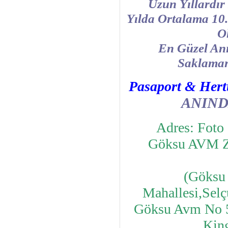
Uzun Yıllard
Yılda Ortalama 10
Ol
En Güzel Anı
Saklaman
Pasaport & Hertü
ANIND
Adres: Foto
Göksu AVM Z
(Göksu 
Mahallesi,Sel
Göksu Avm No 5
King