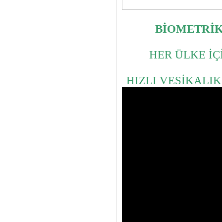
BİOMETRİK
HER ÜLKE İÇ
HIZLI VESİKALIK