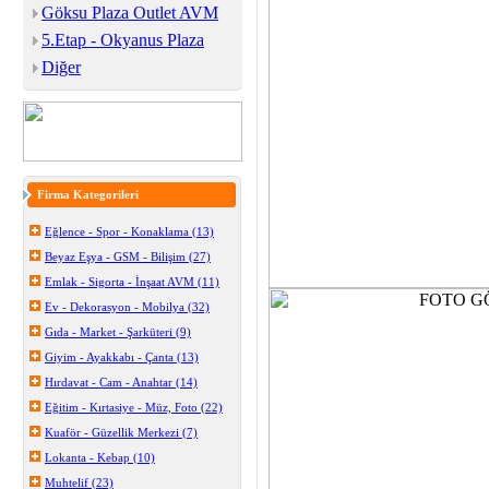
Göksu Plaza Outlet AVM
5.Etap - Okyanus Plaza
Diğer
Firma Kategorileri
Eğlence - Spor - Konaklama (13)
Beyaz Eşya - GSM - Bilişim (27)
Emlak - Sigorta - İnşaat AVM (11)
Ev - Dekorasyon - Mobilya (32)
Gıda - Market - Şarküteri (9)
Giyim - Ayakkabı - Çanta (13)
Hırdavat - Cam - Anahtar (14)
Eğitim - Kırtasiye - Müz, Foto (22)
Kuaför - Güzellik Merkezi (7)
Lokanta - Kebap (10)
Muhtelif (23)