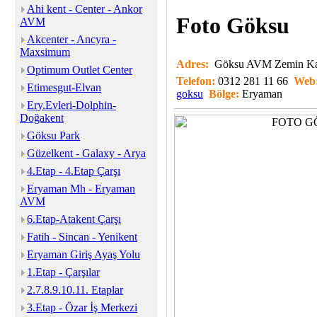
Ahi kent - Center - Ankor
Foto Göksu
AVM
Akcenter - Ancyra -
Maxsimum
Adres:
Göksu AVM Zemin Ka
Optimum Outlet Center
Telefon:
0312 281 11 66
Web
Etimesgut-Elvan
goksu
Bölge:
Eryaman
Ery.Evleri-Dolphin-
Doğakent
Göksu Park
Güzelkent - Galaxy - Arya
4.Etap - 4.Etap Çarşı
Eryaman Mh - Eryaman
AVM
6.Etap-Atakent Çarşı
Fatih - Sincan - Yenikent
Eryaman Giriş Ayaş Yolu
1.Etap - Çarşılar
2.7.8.9.10.11. Etaplar
3.Etap - Özar İş Merkezi