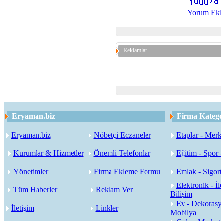
Yorum Ek
Reklamlar
Eryaman.biz
Firma Katego
Eryaman.biz
Nöbetçi Eczaneler
Etaplar - Merk
Kurumlar & Hizmetler
Önemli Telefonlar
Eğitim - Spor 
Yönetimler
Firma Ekleme Formu
Emlak - Sigort
Elektronik - İl
Tüm Haberler
Reklam Ver
Bilişim
Ev - Dekorasy
İletişim
Linkler
Mobilya