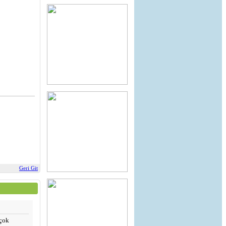
Geri Git
 çok