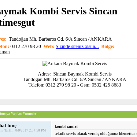
aymak Kombi Servis Sincan
timesgut
es:
Tandoğan Mh. Barbaros Cd. 6/A Sincan / ANKARA
efon:
0312 270 98 20
Web:
Sizinde siteniz olsun...
Bölge:
aman
Adres: Sincan Baymak Kombi Servis
Tandoğan Mh. Barbaros Cd. 6/A Sincan / ANKARA
Telefon: 0312 270 98 20 - Gsm: 0532 425 8683
irmaya Yapılan Yorumlar
hat tunç
kombi tamiri
m Tarihi : 8/8/2017 2:34:58 PM
teknik servis olarak vermiş olduğunuz hizmetten