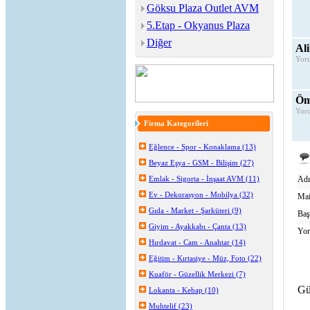
Göksu Plaza Outlet AVM
5.Etap - Okyanus Plaza
Diğer
Al
Yoru
Öm
Yoru
Firma Kategorileri
Eğlence - Spor - Konaklama (13)
Beyaz Eşya - GSM - Bilişim (27)
Emlak - Sigorta - İnşaat AVM (11)
Adı
Ev - Dekorasyon - Mobilya (32)
Mai
Gıda - Market - Şarküteri (9)
Baş
Giyim - Ayakkabı - Çanta (13)
Yo
Hırdavat - Cam - Anahtar (14)
Eğitim - Kırtasiye - Müz, Foto (22)
Kuaför - Güzellik Merkezi (7)
Gü
Lokanta - Kebap (10)
Muhtelif (23)