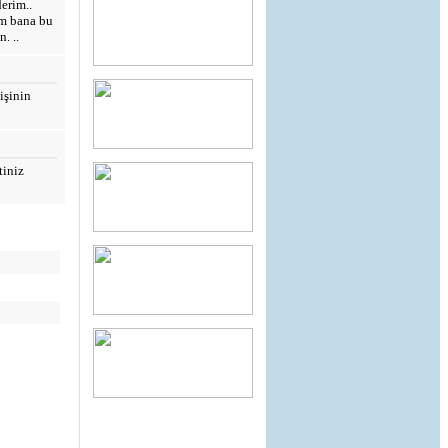
erim..
ım bana bu
. ..
işinin
tiniz