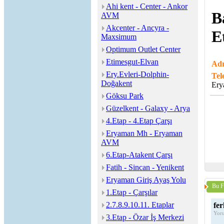
Ahi kent - Center - Ankor
B
AVM
Akcenter - Ancyra -
E
Maxsimum
Optimum Outlet Center
Etimesgut-Elvan
Adr
Ery.Evleri-Dolphin-
Tel
Doğakent
Ery
Göksu Park
Güzelkent - Galaxy - Arya
4.Etap - 4.Etap Çarşı
Eryaman Mh - Eryaman
AVM
6.Etap-Atakent Çarşı
Fatih - Sincan - Yenikent
Eryaman Giriş Ayaş Yolu
Bu F
1.Etap - Çarşılar
2.7.8.9.10.11. Etaplar
fer
Yoru
3.Etap - Özar İş Merkezi