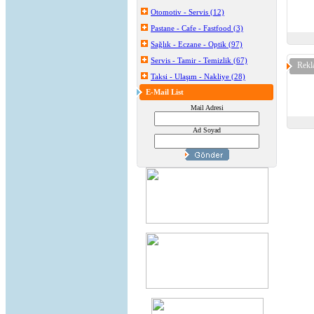
Otomotiv - Servis (12)
Pastane - Cafe - Fastfood (3)
Sağlık - Eczane - Optik (97)
Servis - Tamir - Temizlik (67)
Rekl
Taksi - Ulaşım - Nakliye (28)
E-Mail List
Mail Adresi
Ad Soyad