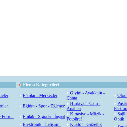
Firma Kategorileri
Giyim - Ayakkabı -
neler
Etaplar - Merkezler
Otoma
Çanta
Hırdavat - Cam -
Pasta
onlar
Eğitim - Spor - Eğlence
Anahtar
Fastfo
Kırtasiye - Müzik -
Sağlı
e Formu
Emlak - Sigorta - İnşaat
Fotoğraf
Optik
Elektronik - İletişim -
Kuaför - Güzellik
Servi