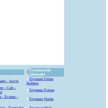
Eryaman.biz
Hizmetler
Eryaman Firma
tiv - Servis
Rehberi
ne - Cafe -
Eryaman Forum
od
k - Eczane -
Eryaman Harita
sler - Tamirciler
Eryaman Mail