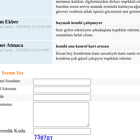
memnun kaldım. ilgilerinizden dolayı teşekkür ed
bundan sonra servis aramak zorunda kalmıyacağ
güveni verdiniz allah işinizi gücünüzü rast getirsin
im Ekber
baymak kombi çalışmıyor
m Tarihi : 7/28/2016 11:42:56 AM
bize gelen teknizyen arkadaşlara teşekkür ederim.
uzmanları helal olsun.
er Atmaca
kombi ana kanrol kart arızası
m Tarihi : 3/10/2016 6:11:24 PM
Ercan bey kombimin kartı arızalıydı kartı tamir et
kombim çok güzel çalışıyor teşekkür ederim.
Yorum Yaz
nız Soyadınız
l Adresiniz
lık
rumunuz
venlik Kodu