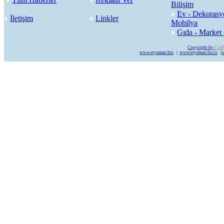
Bilişim
Ev - Dekorasy
İletişim
Linkler
Mobilya
Gıda - Market 
Copyright by
Cin
F
www.eryaman.biz
|
www.eryaman.biz.tr
|
w