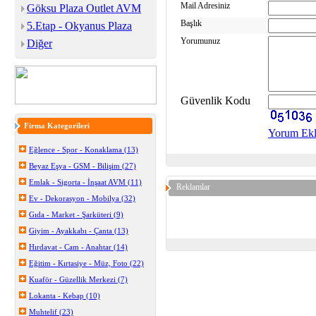
Mail Adresiniz
Göksu Plaza Outlet AVM
Başlık
5.Etap - Okyanus Plaza
Yorumunuz
Diğer
Güvenlik Kodu
Firma Kategorileri
Yorum Ek
Eğlence - Spor - Konaklama (13)
Beyaz Eşya - GSM - Bilişim (27)
Emlak - Sigorta - İnşaat AVM (11)
Reklamlar
Ev - Dekorasyon - Mobilya (32)
Gıda - Market - Şarküteri (9)
Giyim - Ayakkabı - Çanta (13)
Hırdavat - Cam - Anahtar (14)
Eğitim - Kırtasiye - Müz, Foto (22)
Kuaför - Güzellik Merkezi (7)
Lokanta - Kebap (10)
Muhtelif (23)