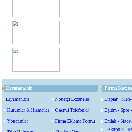
Eryaman.biz
Firma Kategor
Eryaman.biz
Nöbetçi Eczaneler
Etaplar - Merk
Kurumlar & Hizmetler
Önemli Telefonlar
Eğitim - Spor 
Yönetimler
Firma Ekleme Formu
Emlak - Sigorta
Elektronik - İle
Tüm Haberler
Reklam Ver