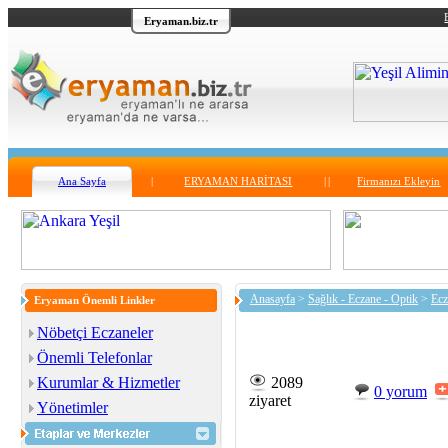
Eryaman.biz.tr
Ana Sayfa
|
ERYAMAN HARİTASI
|
|
Firmanızı Ekleyin
Anasayfa
>
Sağlık - Eczane - Optik
>
Ecz
Eryaman Önemli Linkler
Nöbetçi Eczaneler
Önemli Telefonlar
Kurumlar & Hizmetler
2089
0 yorum
ziyaret
Yönetimler