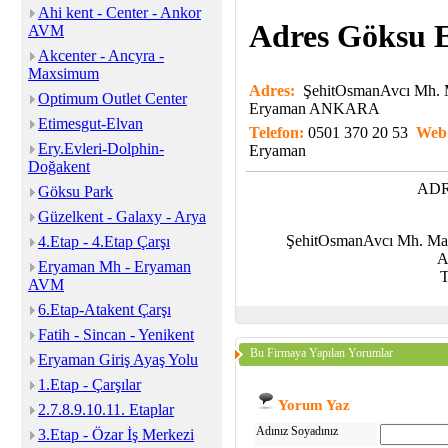
Ahi kent - Center - Ankor
Adres Göksu E
AVM
Akcenter - Ancyra -
Maxsimum
Adres:
ŞehitOsmanAvcı Mh. M
Optimum Outlet Center
Eryaman ANKARA
Etimesgut-Elvan
Telefon:
0501 370 20 53
Web
Ery.Evleri-Dolphin-
Eryaman
Doğakent
ADR
Göksu Park
Güzelkent - Galaxy - Arya
ŞehitOsmanAvcı Mh. Ma
4.Etap - 4.Etap Çarşı
A
Eryaman Mh - Eryaman
T
AVM
6.Etap-Atakent Çarşı
Fatih - Sincan - Yenikent
Bu Firmaya Yapılan Yorumlar
Eryaman Giriş Ayaş Yolu
1.Etap - Çarşılar
Yorum Yaz
2.7.8.9.10.11. Etaplar
Adınız Soyadınız
3.Etap - Özar İş Merkezi