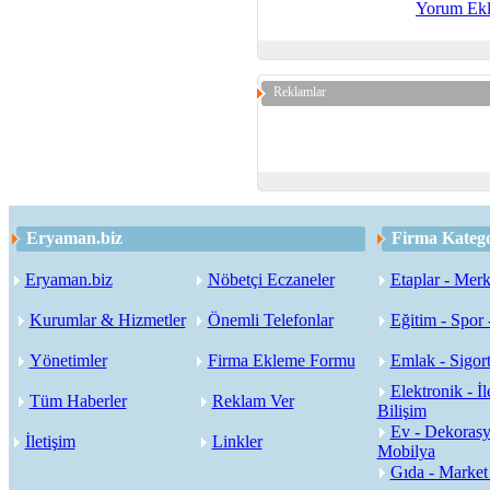
Yorum Ek
Reklamlar
Eryaman.biz
Firma Katego
Eryaman.biz
Nöbetçi Eczaneler
Etaplar - Merk
Kurumlar & Hizmetler
Önemli Telefonlar
Eğitim - Spor 
Yönetimler
Firma Ekleme Formu
Emlak - Sigort
Elektronik - İl
Tüm Haberler
Reklam Ver
Bilişim
Ev - Dekorasy
İletişim
Linkler
Mobilya
Gıda - Market