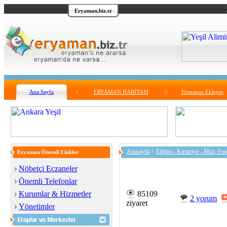
Eryaman.biz.tr
Ana Sayfa
|
ERYAMAN HARİTASI
|
|
Firmanızı Ekleyin
Anasayfa
>
Eğitim - Kırtasiye - Müz, Fot
Eryaman Önemli Linkler
Nöbetçi Eczaneler
Önemli Telefonlar
Kurumlar & Hizmetler
85109
2 yorum
ziyaret
Yönetimler