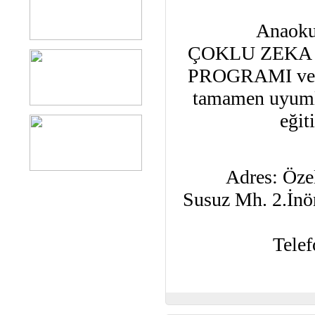
Anaoku
ÇOKLU ZEKA 
PROGRAMI ve
tamamen uyumlu
eğit
Adres: Öze
Susuz Mh. 2.İn
Tele