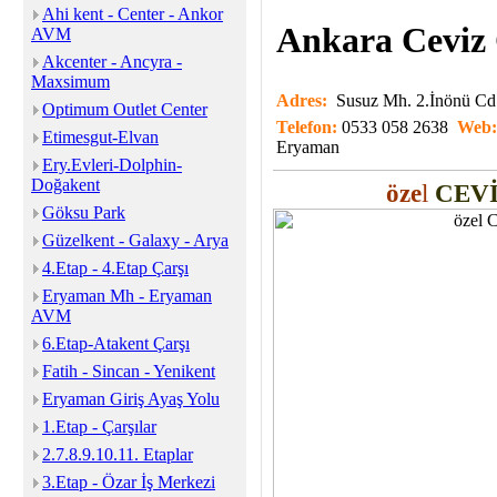
Ahi kent - Center - Ankor
Ankara Ceviz
AVM
Akcenter - Ancyra -
Maxsimum
Adres:
Susuz Mh. 2.İnönü C
Optimum Outlet Center
Telefon:
0533 058 2638
Web
Etimesgut-Elvan
Eryaman
Ery.Evleri-Dolphin-
Doğakent
öze
l
CEV
Göksu Park
Güzelkent - Galaxy - Arya
4.Etap - 4.Etap Çarşı
Eryaman Mh - Eryaman
AVM
6.Etap-Atakent Çarşı
Fatih - Sincan - Yenikent
Eryaman Giriş Ayaş Yolu
1.Etap - Çarşılar
2.7.8.9.10.11. Etaplar
3.Etap - Özar İş Merkezi