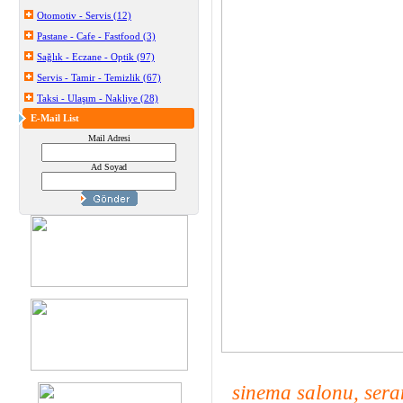
Otomotiv - Servis (12)
Pastane - Cafe - Fastfood (3)
Sağlık - Eczane - Optik (97)
Servis - Tamir - Temizlik (67)
Taksi - Ulaşım - Nakliye (28)
E-Mail List
Mail Adresi
Ad Soyad
sinema salonu, seram