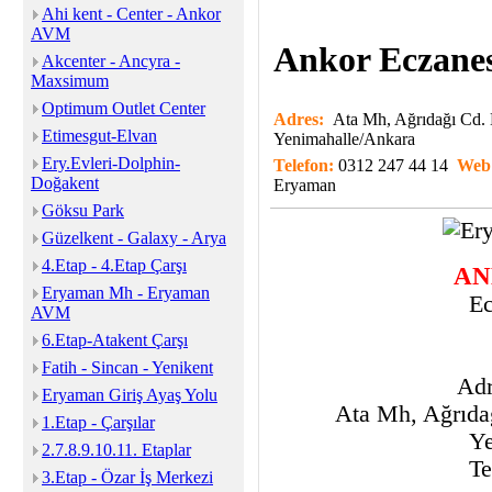
Ahi kent - Center - Ankor
AVM
Ankor Eczanes
Akcenter - Ancyra -
Maxsimum
Optimum Outlet Center
Adres:
Ata Mh, Ağrıdağı Cd.
Etimesgut-Elvan
Yenimahalle/Ankara
Ery.Evleri-Dolphin-
Telefon:
0312 247 44 14
Web
Doğakent
Eryaman
Göksu Park
Güzelkent - Galaxy - Arya
4.Etap - 4.Etap Çarşı
AN
Eryaman Mh - Eryaman
E
AVM
6.Etap-Atakent Çarşı
Fatih - Sincan - Yenikent
Adr
Eryaman Giriş Ayaş Yolu
Ata Mh, Ağrıda
1.Etap - Çarşılar
Ye
2.7.8.9.10.11. Etaplar
Te
3.Etap - Özar İş Merkezi