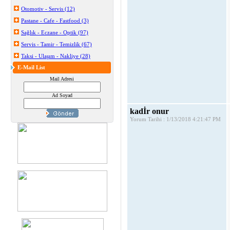
Otomotiv - Servis (12)
Pastane - Cafe - Fastfood (3)
Sağlık - Eczane - Optik (97)
Servis - Tamir - Temizlik (67)
Taksi - Ulaşım - Nakliye (28)
E-Mail List
Mail Adresi
Ad Soyad
kadİr onur
Yorum Tarihi : 1/13/2018 4:21:47 PM