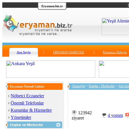
Eryaman.biz.tr
Ana Sayfa
|
ERYAMAN HARİTASI
|
|
Firmanızı Ekleyin
Anasayfa
>
Etaplar - Merkezler
>
Ahi ken
Eryaman Önemli Linkler
Nöbetçi Eczaneler
Önemli Telefonlar
Kurumlar & Hizmetler
123942
4 yorum
Yönetimler
ziyaret