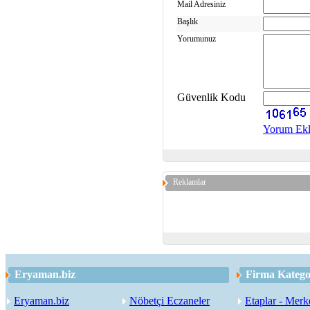
Mail Adresiniz
Başlık
Yorumunuz
Güvenlik Kodu
Yorum Ek
Reklamlar
Eryaman.biz
Firma Kategor
Eryaman.biz
Nöbetçi Eczaneler
Etaplar - Merk