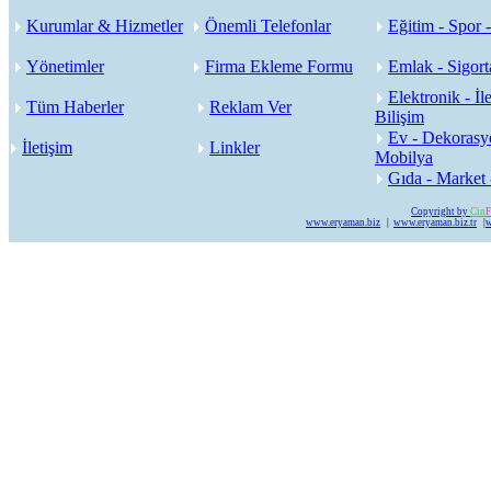
Kurumlar & Hizmetler
Önemli Telefonlar
Eğitim - Spor 
Yönetimler
Firma Ekleme Formu
Emlak - Sigorta
Elektronik - İle
Tüm Haberler
Reklam Ver
Bilişim
Ev - Dekorasy
İletişim
Linkler
Mobilya
Gıda - Market 
Copyright by
Cin
F
www.eryaman.biz
|
www.eryaman.biz.tr
|
w