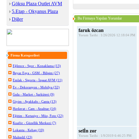
Göksu Plaza Outlet AVM
5.Etap - Okyanus Plaza
Bu Firmaya Yapılan Yorumlar
Diğer
faruk özcan
Yorum Tarihi : 1/26/2026 12:18:04 PM
Firma Kategorileri
Eğlence - Spor - Konaklama (13)
Beyaz Eşya - GSM - Bilişim (27)
Emlak - Sigorta - İnşaat AVM (11)
Ev - Dekorasyon - Mobilya (32)
Gıda - Market - Şarküteri (9)
Giyim - Ayakkabı - Çanta (13)
Hırdavat - Cam - Anahtar (14)
Eğitim - Kırtasiye - Müz, Foto (22)
Kuaför - Güzellik Merkezi (7)
Lokanta - Kebap (10)
selİn zor
Yorum Tarihi : 1/9/2019 6:46:25 PM
Muhtelif (23)