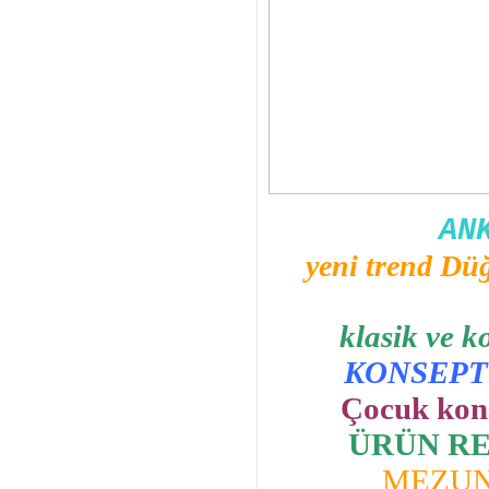
AN
yeni trend Dü
klasik ve ko
KONSEPT
Çocuk kons
ÜRÜN R
MEZUN