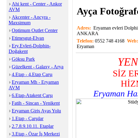
Ahi kent - Center - Ankor
Ayça Fotoğrafc
AVM
Akcenter - Ancyra -
Maxsimum
Adres:
Eryaman evleri Dolphi
Optimum Outlet Center
ANKARA
Etimesgut-Elvan
Telefon:
0552 748 4168
Web
Ery.Evleri-Dolphin-
Eryaman
Doğakent
YEN
Göksu Park
Güzelkent - Galaxy - Arya
SİZ 
4.Etap - 4.Etap Çarşı
HİZ
Eryaman Mh - Eryaman
AVM
Eryaman Has
6.Etap-Atakent Çarşı
Fatih - Sincan - Yenikent
Eryaman Giriş Ayaş Yolu
1.Etap - Çarşılar
2.7.8.9.10.11. Etaplar
3.Etap - Özar İş Merkezi