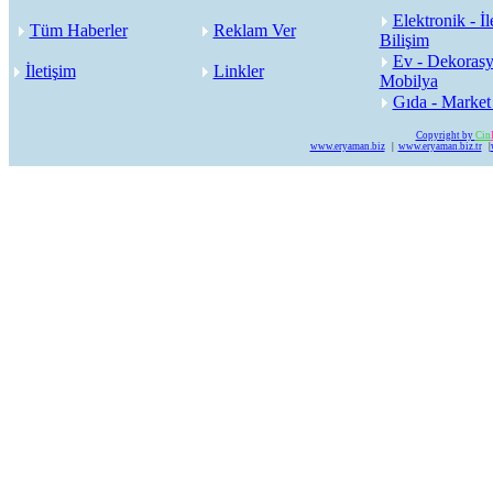
Elektronik - İl
Tüm Haberler
Reklam Ver
Bilişim
Ev - Dekorasy
İletişim
Linkler
Mobilya
Gıda - Market
Copyright by
Cin
www.eryaman.biz
|
www.eryaman.biz.tr
|