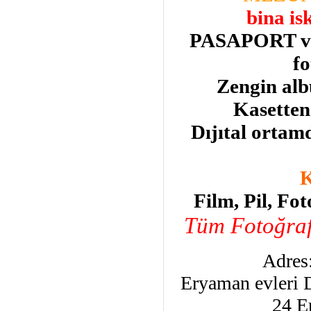
bina is
PASAPORT v
fo
Zengin albü
Kasetten
Dıjıtal orta
K
Film, Pil, Fot
Tüm Fotoğraf 
Adres:
Eryaman evleri 
24 