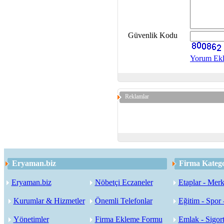
Güvenlik Kodu
Yorum Ek
Reklamlar
Eryaman.biz
Firma Katego
Eryaman.biz
Nöbetçi Eczaneler
Etaplar - Merk
Kurumlar & Hizmetler
Önemli Telefonlar
Eğitim - Spor 
Yönetimler
Firma Ekleme Formu
Emlak - Sigort