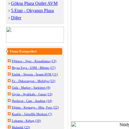
Göksu Plaza Outlet AVM
5.Etap - Okyanus Plaza
Diğer
Firma Kategorileri
Eğlence - Spor - Konaklama (13)
Beyaz Eşya - GSM - Bilişim (27)
Emlak - Sigorta - İnşaat AVM (11)
Ev - Dekorasyon - Mobilya (32)
Gıda - Market - Şarküteri (9)
Giyim - Ayakkabı - Çanta (13)
Hırdavat - Cam - Anahtar (14)
Eğitim - Kırtasiye - Müz, Foto (22)
Kuaför - Güzellik Merkezi (7)
Lokanta - Kebap (10)
Muhtelif (23)