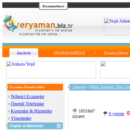
Eryaman.biz.tr
Ana Sayfa
|
ERYAMAN HARİTASI
|
|
Firmanızı Ekleyin
Anasayfa
>
Eğitim - Kırtasiye - Müz, Fot
Eryaman Önemli Linkler
Nöbetçi Eczaneler
Önemli Telefonlar
Kurumlar & Hizmetler
1051847
0 yorum
ziyaret
Yönetimler