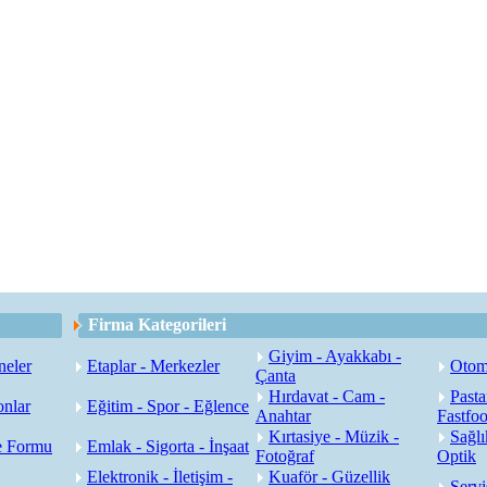
Firma Kategorileri
Giyim - Ayakkabı -
neler
Etaplar - Merkezler
Otoma
Çanta
Hırdavat - Cam -
Pasta
onlar
Eğitim - Spor - Eğlence
Anahtar
Fastfo
Kırtasiye - Müzik -
Sağlı
e Formu
Emlak - Sigorta - İnşaat
Fotoğraf
Optik
Elektronik - İletişim -
Kuaför - Güzellik
Servi