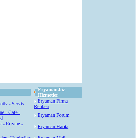
Eryaman.biz
Hizmetler
Eryaman Firma
tiv - Servis
Rehberi
ne - Cafe -
Eryaman Forum
od
k - Eczane -
Eryaman Harita
sler - Tamirciler
Eryaman Mail