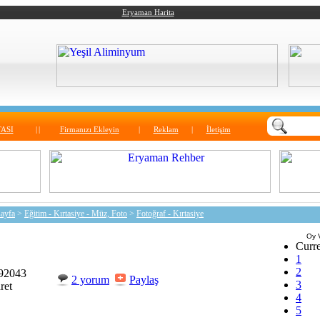
Eryaman Harita
ASI
|
|
Firmanızı Ekleyin
|
Reklam
|
İletişim
ayfa
>
Eğitim - Kırtasiye - Müz, Foto
>
Fotoğraf - Kırtasiye
Oy 
Curre
1
2
92043
2 yorum
Paylaş
3
ret
4
5