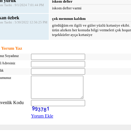
in yuruk
iskom defter
m Tarihi : 9/1/2024 7:01:44 PM
iskom defter varmi
kan özbek
çok memnun kaldım
m Tarihi : 5/30/2022 12:56:25 PM
gördüğüm en ilgili ve güler yüzlü kırtasiye ekibi.
ürün alırken her konuda bilgi vermeleri çok hoşum
teşekkürler ayça kırtasiye
Yorum Yaz
nız Soyadınız
l Adresiniz
lık
rumunuz
venlik Kodu
Yorum Ekle