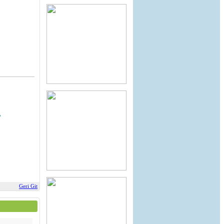
,
Geri Git