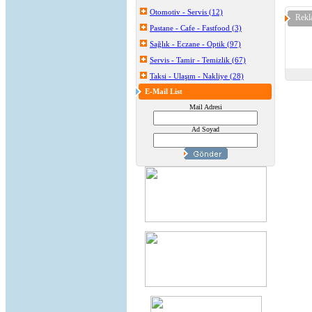
Otomotiv - Servis (12)
Rekl
Pastane - Cafe - Fastfood (3)
Sağlık - Eczane - Optik (97)
Servis - Tamir - Temizlik (67)
Taksi - Ulaşım - Nakliye (28)
E-Mail List
Mail Adresi
Ad Soyad