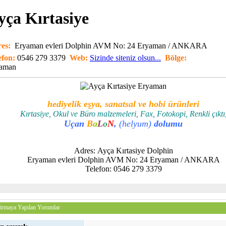
yça Kırtasiye
es:
Eryaman evleri Dolphin AVM No: 24 Eryaman / ANKARA
efon:
0546 279 3379
Web:
Sizinde siteniz olsun...
Bölge:
aman
hediyelik eşya, sanatsal ve hobi ürünleri
Kırtasiye, Okul ve Büro malzemeleri, Fax, Fotokopi, Renkli çıktı
Uçan
B
a
L
o
N
,
(helyum)
dolumu
Adres: Ayça Kırtasiye Dolphin
Eryaman evleri Dolphin AVM No: 24 Eryaman / ANKARA
Telefon: 0546 279 3379
irmaya Yapılan Yorumlar