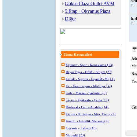
sel
Göksu Plaza Outlet AVM
Yoru
5.Etap - Okyanus Plaza
ha
Diğer
Yoru
Firma Kategorileri
Adı
Eğlence - Spor - Konaklama (13)
Mai
Beyaz Eşya - GSM - Bilişim (27)
Baş
Emlak - Sigorta - İnşaat AVM (11)
Yo
Ev - Dekorasyon - Mobilya (32)
Gıda - Market - Şarküteri (9)
Giyim - Ayakkabı - Çanta (13)
Gü
Hırdavat - Cam - Anahtar (14)
Eğitim - Kırtasiye - Müz, Foto (22)
Kuaför - Güzellik Merkezi (7)
Lokanta - Kebap (10)
Muhtelif (23)