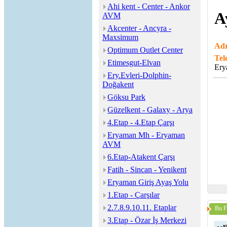
Ahi kent - Center - Ankor
A
AVM
Akcenter - Ancyra -
Maxsimum
Adr
Optimum Outlet Center
Tel
Etimesgut-Elvan
Ery
Ery.Evleri-Dolphin-
Doğakent
Göksu Park
Güzelkent - Galaxy - Arya
4.Etap - 4.Etap Çarşı
Eryaman Mh - Eryaman
AVM
6.Etap-Atakent Çarşı
Fatih - Sincan - Yenikent
Eryaman Giriş Ayaş Yolu
1.Etap - Çarşılar
2.7.8.9.10.11. Etaplar
Bu F
3.Etap - Özar İş Merkezi