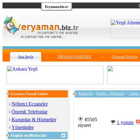
Eryaman.biz.tr
Ana Sayfa
|
ERYAMAN HARİTASI
|
|
Firmanızı Ekleyin
Anasayfa
>
Etaplar - Merkezler
>
3.Etap 
Eryaman Önemli Linkler
Nöbetçi Eczaneler
Önemli Telefonlar
Kurumlar & Hizmetler
85505
1 yorum
ziyaret
Yönetimler