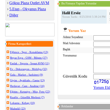
Göksu Plaza Outlet AVM
Bu Firmaya Yapılan Yorumlar
5.Etap - Okyanus Plaza
Halil Ersöz
Diğer
Yorum Tarihi : 8/25/2016 5:38:24 PM
Yorum Yaz
Adınız Soyadınız
Mail Adresiniz
Firma Kategorileri
Başlık
Eğlence - Spor - Konaklama (13)
Yorumunuz
Beyaz Eşya - GSM - Bilişim (27)
Emlak - Sigorta - İnşaat AVM (11)
Ev - Dekorasyon - Mobilya (32)
Gıda - Market - Şarküteri (9)
Güvenlik Kodu
Giyim - Ayakkabı - Çanta (13)
Hırdavat - Cam - Anahtar (14)
Yorum Ek
Eğitim - Kırtasiye - Müz, Foto (22)
Kuaför - Güzellik Merkezi (7)
Lokanta - Kebap (10)
Reklamlar
Muhtelif (23)