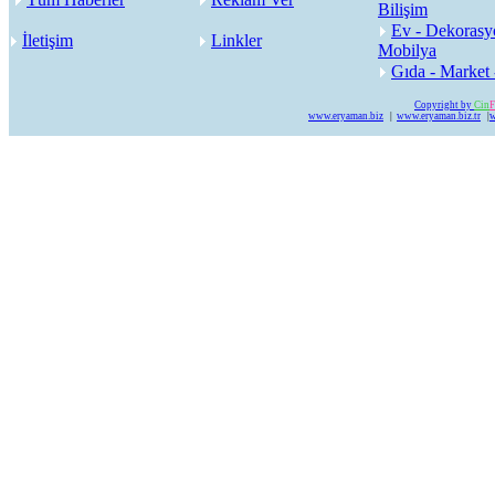
Bilişim
Ev - Dekorasy
İletişim
Linkler
Mobilya
Gıda - Market 
Copyright by
Cin
F
www.eryaman.biz
|
www.eryaman.biz.tr
|
w