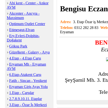
Ahi kent - Center - Ankor
Bengisu Eczan
AVM
Akcenter - Ancyra -
Maxsimum
Adres:
3. Etap Özar iş Mer
Optimum Outlet Center
Telefon:
0312 282 28 83
Web
Etimesgut-Elvan
Eryaman
Ery.Evleri-Dolphin-
Doğakent
BEN
Göksu Park
Ec
Güzelkent - Galaxy - Arya
4.Etap - 4.Etap Çarşı
Eryaman Mh - Eryaman
AVM
Adre
6.Etap-Atakent Çarşı
ŞeyŞamil Mh. 3. E
Fatih - Sincan - Yenikent
Eryaman Giriş Ayaş Yolu
Tele
1.Etap - Çarşılar
2.7.8.9.10.11. Etaplar
3.Etap - Özar İş Merkezi