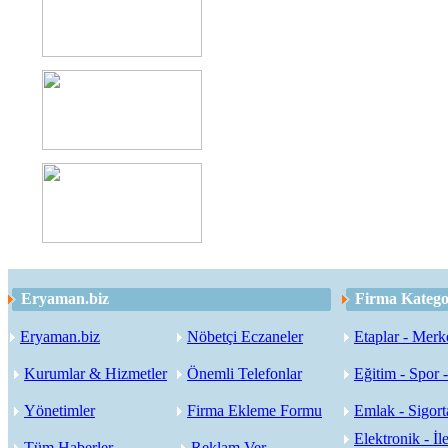
Eryaman.biz
Firma Kategor
Eryaman.biz
Nöbetçi Eczaneler
Etaplar - Merk
Kurumlar & Hizmetler
Önemli Telefonlar
Eğitim - Spor 
Yönetimler
Firma Ekleme Formu
Emlak - Sigorta
Elektronik - İle
Tüm Haberler
Reklam Ver