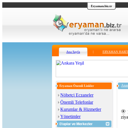
Eryaman.biz.tr
Ana Sayfa
|
ERYAMAN HARİT
Anas
Eryaman Önemli Linkler
Nöbetçi Eczaneler
Önemli Telefonlar
Kurumlar & Hizmetler
Yönetimler
ziya