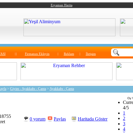
Eryaman Harita
ASI
|
|
Firmanızı Ekleyin
|
Reklam
|
İletişim
ayfa
>
Giyim - Ayakkabı - Çanta
>
Ayakkabı - Çanta
Oy 
Curre
4/5
1
18755
2
0 yorum
Paylaş
Haritada Göster
ret
3
4