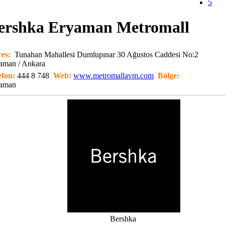
5
ershka Eryaman Metromall
es:
Tunahan Mahallesi Dumlupınar 30 Ağustos Caddesi No:2
aman / Ankara
efon:
444 8 748
Web:
www.metromallavm.com
Bölge:
aman
Bershka