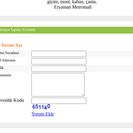
giyim, mont, kaban, çanta,
Eryaman Metromall
irmaya Yapılan Yorumlar
Yorum Yaz
nız Soyadınız
l Adresiniz
lık
rumunuz
venlik Kodu
Yorum Ekle