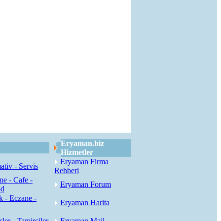
Eryaman.biz
Hizmetler
Eryaman Firma
tiv - Servis
Rehberi
ne - Cafe -
Eryaman Forum
od
k - Eczane -
Eryaman Harita
sler - Tamirciler
Eryaman Mail