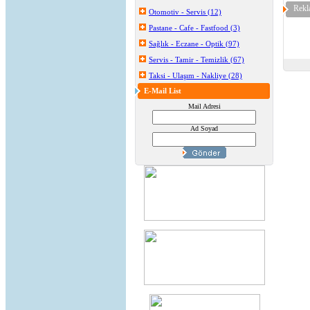
Rekl
Otomotiv - Servis (12)
Pastane - Cafe - Fastfood (3)
Sağlık - Eczane - Optik (97)
Servis - Tamir - Temizlik (67)
Taksi - Ulaşım - Nakliye (28)
E-Mail List
Mail Adresi
Ad Soyad