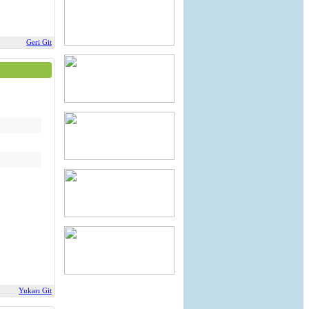
Geri Git
Yukarı Git