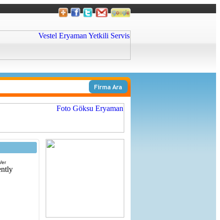
Ver
ntly