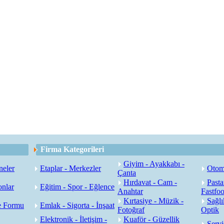
Firma Kategorileri
Giyim - Ayakkabı -
neler
Etaplar - Merkezler
Otoma
Çanta
Hırdavat - Cam -
Pasta
onlar
Eğitim - Spor - Eğlence
Anahtar
Fastfo
Kırtasiye - Müzik -
Sağlı
e Formu
Emlak - Sigorta - İnşaat
Fotoğraf
Optik
Elektronik - İletişim -
Kuaför - Güzellik
Servi