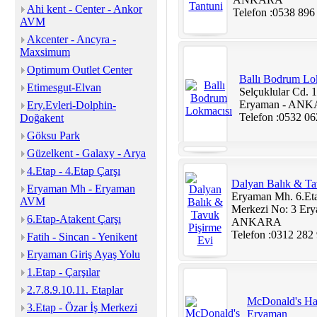
Ahi kent - Center - Ankor
Telefon :0538 896
AVM
Akcenter - Ancyra -
Maxsimum
Optimum Outlet Center
Ballı Bodrum Lo
Etimesgut-Elvan
Selçuklular Cd. 
Eryaman - AN
Ery.Evleri-Dolphin-
Telefon :0532 06
Doğakent
Göksu Park
Güzelkent - Galaxy - Arya
4.Etap - 4.Etap Çarşı
Dalyan Balık & Ta
Eryaman Mh - Eryaman
Eryaman Mh. 6.Eta
AVM
Merkezi No: 3 Ery
6.Etap-Atakent Çarşı
ANKARA
Telefon :0312 282
Fatih - Sincan - Yenikent
Eryaman Giriş Ayaş Yolu
1.Etap - Çarşılar
2.7.8.9.10.11. Etaplar
McDonald's H
3.Etap - Özar İş Merkezi
Eryaman