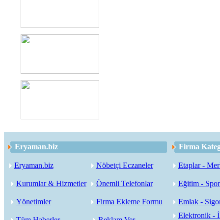
Eryaman.biz
Firma Kateg
Eryaman.biz
Nöbetçi Eczaneler
Etaplar - Mer
Kurumlar & Hizmetler
Önemli Telefonlar
Eğitim - Spor
Yönetimler
Firma Ekleme Formu
Emlak - Sigor
Elektronik - İ
Tüm Haberler
Reklam Ver