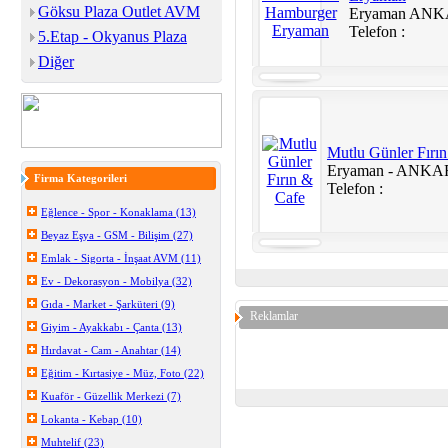
Göksu Plaza Outlet AVM
Eryaman AN
Telefon :
5.Etap - Okyanus Plaza
Diğer
Mutlu Günler Fırı
Eryaman - ANK
Firma Kategorileri
Telefon :
Eğlence - Spor - Konaklama (13)
Beyaz Eşya - GSM - Bilişim (27)
Emlak - Sigorta - İnşaat AVM (11)
Ev - Dekorasyon - Mobilya (32)
Gıda - Market - Şarküteri (9)
Reklamlar
Giyim - Ayakkabı - Çanta (13)
Hırdavat - Cam - Anahtar (14)
Eğitim - Kırtasiye - Müz, Foto (22)
Kuaför - Güzellik Merkezi (7)
Lokanta - Kebap (10)
Muhtelif (23)