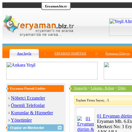
Eryaman.biz.tr
Ana Sayfa
|
ERYAMAN HARİTASI
|
|
Firmanızı Ekleyin
Anasayfa
>
Lokanta - Kebap
>
Diğer
Eryaman Önemli Linkler
Nöbetçi Eczaneler
Toplam Firma Sayısı; : 5
Önemli Telefonlar
Kurumlar & Hizmetler
01 Eryaman dürüm
Yönetimler
Eryaman Mh. 6.Eta
Merkezi No: 3 Er
ANKARA