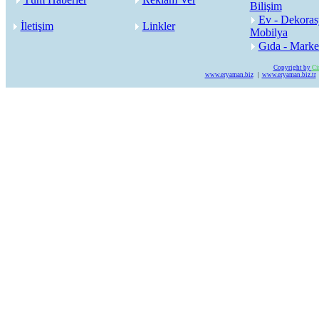
Bilişim
Ev - Dekoras
İletişim
Linkler
Mobilya
Gıda - Marke
Copyright by
Ci
www.eryaman.biz
|
www.eryaman.biz.tr