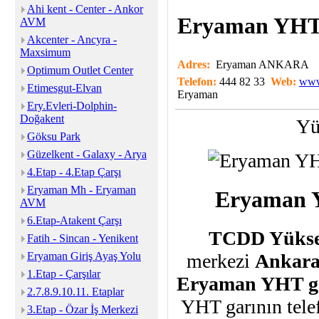
Ahi kent - Center - Ankor
Eryaman YHT 
AVM
Akcenter - Ancyra -
Maxsimum
Adres:
Eryaman ANKARA
Optimum Outlet Center
Telefon:
444 82 33
Web:
www.
Etimesgut-Elvan
Eryaman
Ery.Evleri-Dolphin-
Doğakent
Yü
Göksu Park
Güzelkent - Galaxy - Arya
4.Etap - 4.Etap Çarşı
Eryaman Mh - Eryaman
Eryaman YH
AVM
6.Etap-Atakent Çarşı
TCDD Yüksek
Fatih - Sincan - Yenikent
merkezi
Ankar
Eryaman Giriş Ayaş Yolu
1.Etap - Çarşılar
Eryaman YHT gar
2.7.8.9.10.11. Etaplar
YHT garının telef
3.Etap - Özar İş Merkezi