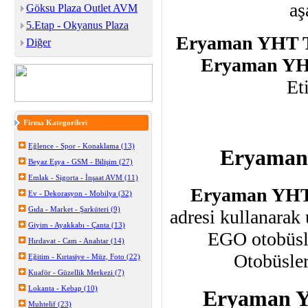
aş
Göksu Plaza Outlet AVM
5.Etap - Okyanus Plaza
Eryaman YHT T
Diğer
Eryaman YH
Et
Firma Kategorileri
Eğlence - Spor - Konaklama (13)
Eryaman 
Beyaz Eşya - GSM - Bilişim (27)
Emlak - Sigorta - İnşaat AVM (11)
Eryaman YH
Ev - Dekorasyon - Mobilya (32)
Gıda - Market - Şarküteri (9)
adresi kullanarak 
Giyim - Ayakkabı - Çanta (13)
EGO otobüsl
Hırdavat - Cam - Anahtar (14)
Otobüsleri
Eğitim - Kırtasiye - Müz, Foto (22)
Kuaför - Güzellik Merkezi (7)
Lokanta - Kebap (10)
Eryaman Y
Muhtelif (23)