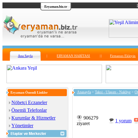
Eryaman.biz.tr
Ana Sayfa
|
ERYAMAN HARİTASI
|
|
Firmanızı Ekleyin
Anasayfa
>
Taksi - Ulaşım - Nakliye
>
Ot
Eryaman Önemli Linkler
Nöbetçi Eczaneler
Önemli Telefonlar
Kurumlar & Hizmetler
906279
1 yorum
ziyaret
Yönetimler