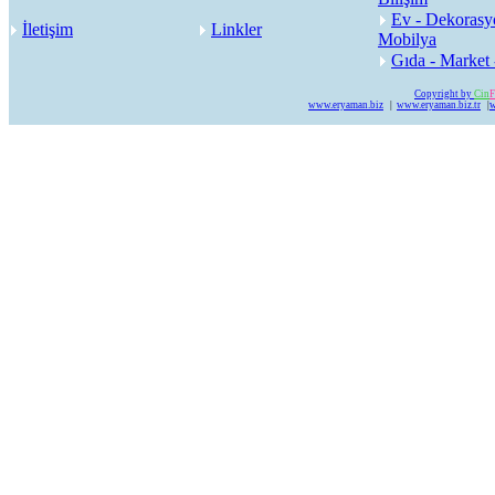
Ev - Dekorasy
İletişim
Linkler
Mobilya
Gıda - Market 
Copyright by
Cin
F
www.eryaman.biz
|
www.eryaman.biz.tr
|
w