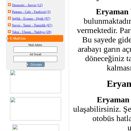
Otomotiv - Servis (12)
Eryaman 
Pastane - Cafe - Fastfood (3)
bulunmaktadır
Sağlık - Eczane - Optik (97)
Servis - Tamir - Temizlik (67)
vermektedir. Pa
Taksi - Ulaşım - Nakliye (28)
Bu sayede gide
E-Mail List
Mail Adresi
arabayı garın aç
Ad Soyad
döneceğiniz t
kalması
Erya
Eryaman 
ulaşabilirsiniz. Şe
otobüs hatl
u