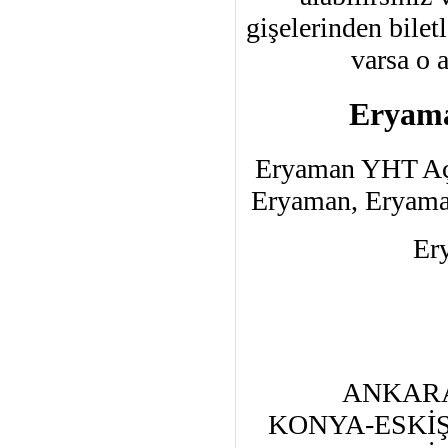
gişelerinden bilet
varsa o 
Eryama
Eryaman YHT Açı
Eryaman, Eryama
Er
ANKAR
KONYA-ESKİ