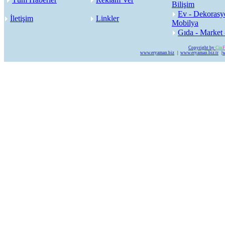
Bilişim
Ev - Dekorasy
İletişim
Linkler
Mobilya
Gıda - Market 
Copyright by
Cin
F
www.eryaman.biz
|
www.eryaman.biz.tr
|
w