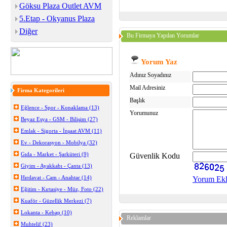
Göksu Plaza Outlet AVM
5.Etap - Okyanus Plaza
Diğer
Bu Firmaya Yapılan Yorumlar
Yorum Yaz
Adınız Soyadınız
Mail Adresiniz
Firma Kategorileri
Başlık
Eğlence - Spor - Konaklama (13)
Yorumunuz
Beyaz Eşya - GSM - Bilişim (27)
Emlak - Sigorta - İnşaat AVM (11)
Ev - Dekorasyon - Mobilya (32)
Gıda - Market - Şarküteri (9)
Güvenlik Kodu
Giyim - Ayakkabı - Çanta (13)
Hırdavat - Cam - Anahtar (14)
Yorum Ek
Eğitim - Kırtasiye - Müz, Foto (22)
Kuaför - Güzellik Merkezi (7)
Lokanta - Kebap (10)
Reklamlar
Muhtelif (23)