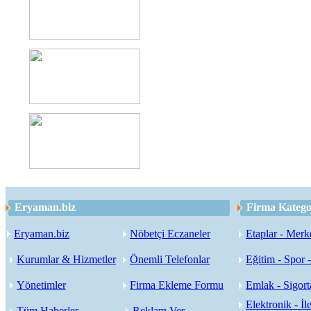
Eryaman.biz
Firma Kategor
Eryaman.biz
Nöbetçi Eczaneler
Etaplar - Merk
Kurumlar & Hizmetler
Önemli Telefonlar
Eğitim - Spor 
Yönetimler
Firma Ekleme Formu
Emlak - Sigorta
Elektronik - İle
Tüm Haberler
Reklam Ver