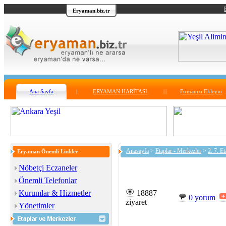
Eryaman.biz.tr
Ana Sayfa
|
ERYAMAN HARİTASI
|
|
Firmanızı Ekleyin
Anasayfa
>
Etaplar - Merkezler
>
2. 7. Et
Eryaman Önemli Linkler
Nöbetçi Eczaneler
Önemli Telefonlar
Kurumlar & Hizmetler
18887
0 yorum
ziyaret
Yönetimler