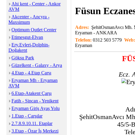
Ahi kent - Center - Ankor
Füsun Eczanes
AVM
Akcenter - Ancyra -
Maxsimum
Adres:
ŞehitOsmanAvcı Mh. M
Optimum Outlet Center
Eryaman - ANKARA
Etimesgut-Elvan
Telefon:
0312 503 5779
Web
Ery.Evleri-Dolphin-
Eryaman
Doğakent
FÜ
Göksu Park
Güzelkent - Galaxy - Arya
4.Etap - 4.Etap Çarşı
Ecz. 
Eryaman Mh - Eryaman
AVM
6.Etap-Atakent Çarşı
Fatih - Sincan - Yenikent
Eryaman Giriş Ayaş Yolu
Adr
1.Etap - Çarşılar
ŞehitOsmanAvcı Mh.
2.7.8.9.10.11. Etaplar
45/5-
3.Etap - Özar İş Merkezi
Tel