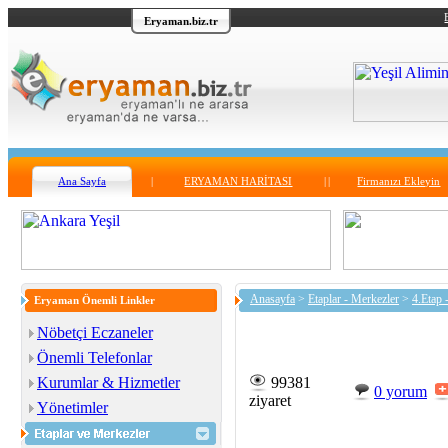
Eryaman.biz.tr
Ana Sayfa
|
ERYAMAN HARİTASI
|
|
Firmanızı Ekleyin
Anasayfa
>
Etaplar - Merkezler
>
4.Etap 
Eryaman Önemli Linkler
Nöbetçi Eczaneler
Önemli Telefonlar
Kurumlar & Hizmetler
99381
0 yorum
ziyaret
Yönetimler