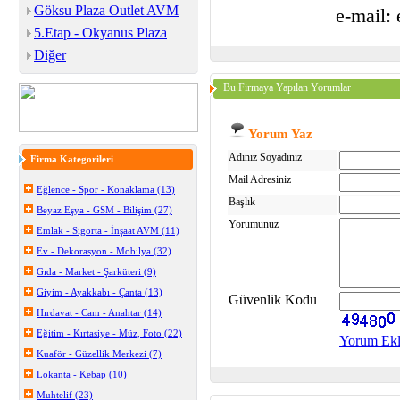
Göksu Plaza Outlet AVM
e-mail:
5.Etap - Okyanus Plaza
Diğer
Bu Firmaya Yapılan Yorumlar
Yorum Yaz
Adınız Soyadınız
Firma Kategorileri
Mail Adresiniz
Eğlence - Spor - Konaklama (13)
Başlık
Beyaz Eşya - GSM - Bilişim (27)
Yorumunuz
Emlak - Sigorta - İnşaat AVM (11)
Ev - Dekorasyon - Mobilya (32)
Gıda - Market - Şarküteri (9)
Giyim - Ayakkabı - Çanta (13)
Güvenlik Kodu
Hırdavat - Cam - Anahtar (14)
Eğitim - Kırtasiye - Müz, Foto (22)
Yorum Ek
Kuaför - Güzellik Merkezi (7)
Lokanta - Kebap (10)
Muhtelif (23)