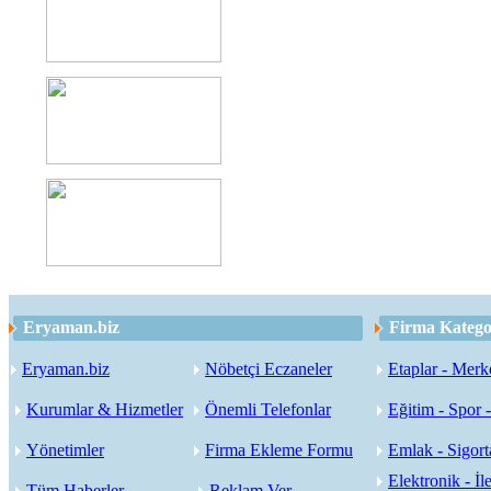
Eryaman.biz
Firma Kategor
Eryaman.biz
Nöbetçi Eczaneler
Etaplar - Merk
Kurumlar & Hizmetler
Önemli Telefonlar
Eğitim - Spor 
Yönetimler
Firma Ekleme Formu
Emlak - Sigorta
Elektronik - İle
Tüm Haberler
Reklam Ver