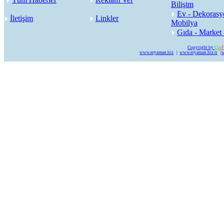
Bilişim
Ev - Dekorasy
İletişim
Linkler
Mobilya
Gıda - Market 
Copyright by
Cin
F
www.eryaman.biz
|
www.eryaman.biz.tr
|
w