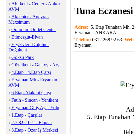
Ahi kent - Center - Ankor
Tuna Eczanesi
AVM
Akcenter - Ancyra -
Maxsimum
Adres:
5. Etap Tunahan Mh.
Optimum Outlet Center
Eryaman - ANKARA
Etimesgut-Elvan
Telefon:
0312 268 92 63
Web
Ery.Evleri-Dolphin-
Eryaman
Doğakent
Göksu Park
Güzelkent - Galaxy - Arya
4.Etap - 4.Etap Çarşı
Eryaman Mh - Eryaman
AVM
6.Etap-Atakent Çarşı
Fatih - Sincan - Yenikent
Eryaman Giriş Ayaş Yolu
Ad
1.Etap - Çarşılar
5. Etap Tunahan
2.7.8.9.10.11. Etaplar
3.Etap - Özar İş Merkezi
Tele