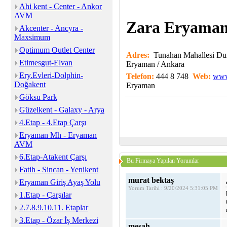
Ahi kent - Center - Ankor
AVM
Zara Eryaman
Akcenter - Ancyra -
Maxsimum
Optimum Outlet Center
Adres:
Tunahan Mahallesi Du
Etimesgut-Elvan
Eryaman / Ankara
Ery.Evleri-Dolphin-
Telefon:
444 8 748
Web:
www
Doğakent
Eryaman
Göksu Park
Güzelkent - Galaxy - Arya
4.Etap - 4.Etap Çarşı
Eryaman Mh - Eryaman
AVM
6.Etap-Atakent Çarşı
Bu Firmaya Yapılan Yorumlar
Fatih - Sincan - Yenikent
murat bektaş
Eryaman Giriş Ayaş Yolu
Yorum Tarihi : 9/20/2024 5:31:05 PM
1.Etap - Çarşılar
2.7.8.9.10.11. Etaplar
3.Etap - Özar İş Merkezi
meşah