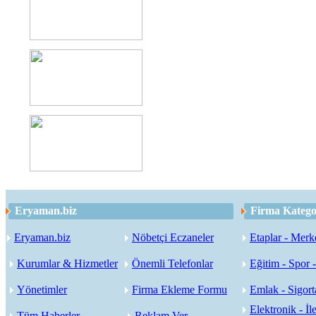
Eryaman.biz
Firma Kategor
Eryaman.biz
Nöbetçi Eczaneler
Etaplar - Merk
Kurumlar & Hizmetler
Önemli Telefonlar
Eğitim - Spor 
Yönetimler
Firma Ekleme Formu
Emlak - Sigorta
Elektronik - İle
Tüm Haberler
Reklam Ver