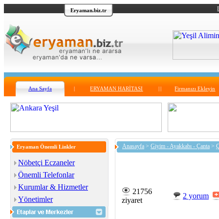
Eryaman.biz.tr
Ana Sayfa
|
ERYAMAN HARİTASI
|
|
Firmanızı Ekleyin
Anasayfa
>
Giyim - Ayakkabı - Çanta
>
Eryaman Önemli Linkler
Nöbetçi Eczaneler
Önemli Telefonlar
Kurumlar & Hizmetler
21756
2 yorum
Yönetimler
ziyaret