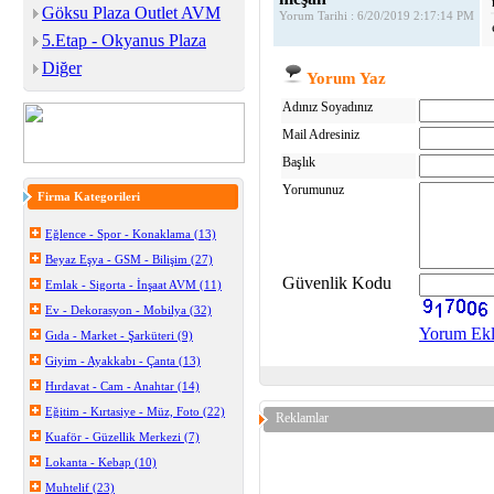
Göksu Plaza Outlet AVM
Yorum Tarihi : 6/20/2019 2:17:14 PM
5.Etap - Okyanus Plaza
Diğer
Yorum Yaz
Adınız Soyadınız
Mail Adresiniz
Başlık
Yorumunuz
Firma Kategorileri
Eğlence - Spor - Konaklama (13)
Beyaz Eşya - GSM - Bilişim (27)
Güvenlik Kodu
Emlak - Sigorta - İnşaat AVM (11)
Ev - Dekorasyon - Mobilya (32)
Yorum Ek
Gıda - Market - Şarküteri (9)
Giyim - Ayakkabı - Çanta (13)
Hırdavat - Cam - Anahtar (14)
Eğitim - Kırtasiye - Müz, Foto (22)
Reklamlar
Kuaför - Güzellik Merkezi (7)
Lokanta - Kebap (10)
Muhtelif (23)