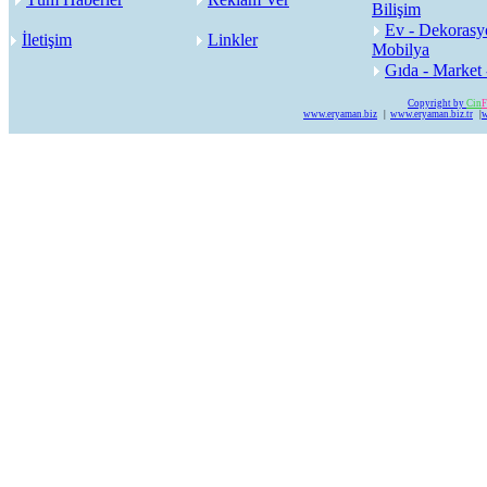
Bilişim
Ev - Dekorasy
İletişim
Linkler
Mobilya
Gıda - Market 
Copyright by
Cin
F
www.eryaman.biz
|
www.eryaman.biz.tr
|
w